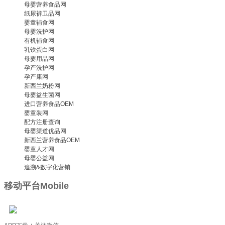
母婴营养食品网
纸尿裤卫品网
婴童辅食网
母婴洗护网
有机辅食网
乳铁蛋白网
母婴用品网
孕产洗护网
孕产康网
新西兰奶粉网
母婴益生菌网
进口营养食品OEM
婴童装网
配方注册查询
母婴渠道优品网
新西兰营养食品OEM
婴童人才网
母婴公益网
追溯&数字化营销
移动平台
Mobile