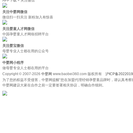
APP下载 + 关注微信
关注中婴网微信
微信扫一扫关注 新粉加入有惊喜
关注婴童人才网微信
中国孕婴童人才网络招聘平台
关注婴宝微信
母婴专业人士都在用的公众号
中婴网小程序
做母婴专业人士都在用的平台
Copyright © 2007-2026
中婴网
www.baobei360.com 版权所有
沪ICP备2022019
为了您的权益不受侵害，中婴网提醒“您在加盟代理经销孕婴童品牌时，请认真考察
中婴网建议大家在合作之前一定要签署相关协议，明确合作细则。