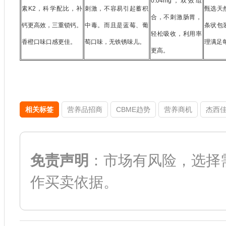
0.04mg，双效组
素K2，科学配比，补
刺激，不容易引起蓄积
甄选天
合，不刺激肠胃，
钙更高效，三重锁钙。
中毒。而且是蓝莓、葡
条状包
轻松吸收，利用率
香橙口味口感更佳。
萄口味，无铁锈味儿。
理满足
更高。
相关标签
营养品招商
CBME趋势
营养商机
杰西
免责声明
：市场有风险，选择
作买卖依据。