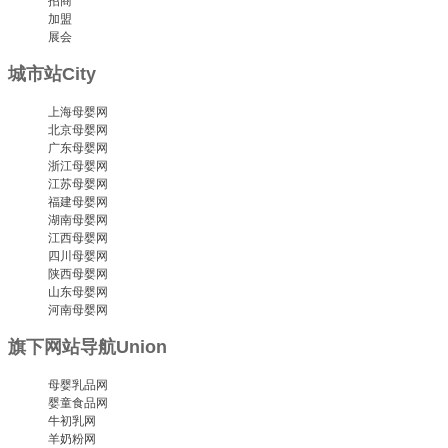
招商
加盟
展会
城市站
City
上海母婴网
北京母婴网
广东母婴网
浙江母婴网
江苏母婴网
福建母婴网
湖南母婴网
江西母婴网
四川母婴网
陕西母婴网
山东母婴网
河南母婴网
旗下网站导航
Union
母婴乳品网
婴童食品网
牛初乳网
羊奶粉网