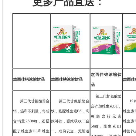
更多产品直送：
杰西佳锌浓缩饮
杰西佳钙浓缩饮品
杰西佳铁浓缩饮品
杰西佳
品
第三代甘氨酸螯
第三代甘氨酸螯合
第三代甘氨酸螯合
19种
合锌加维生素B1，
钙，温和不刺激，每袋
铁，搭配维生素B6，高
维生素
每袋含锌元素
含钙量260mg，还搭
效补铁，强效吸收二合
维生素
5mg，维生素B1
配了维生素D3和维生
一。成份安全，无肠道
种营养