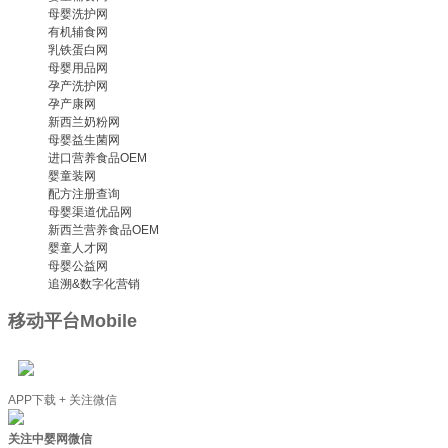
母婴洗护网
有机辅食网
乳铁蛋白网
母婴用品网
孕产洗护网
孕产康网
新西兰奶粉网
母婴益生菌网
进口营养食品OEM
婴童装网
配方注册查询
母婴渠道优品网
新西兰营养食品OEM
婴童人才网
母婴公益网
追溯&数字化营销
移动平台
Mobile
APP下载 + 关注微信
关注中婴网微信