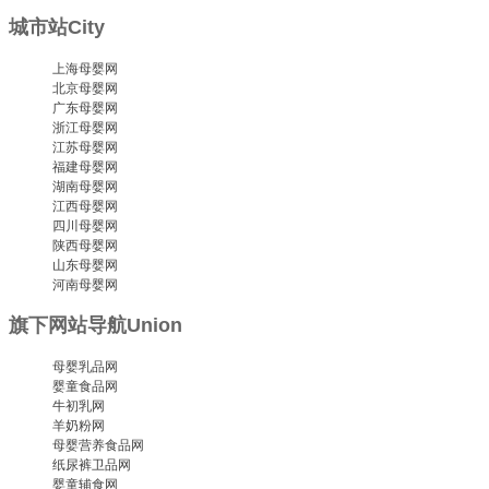
城市站
City
上海母婴网
北京母婴网
广东母婴网
浙江母婴网
江苏母婴网
福建母婴网
湖南母婴网
江西母婴网
四川母婴网
陕西母婴网
山东母婴网
河南母婴网
旗下网站导航
Union
母婴乳品网
婴童食品网
牛初乳网
羊奶粉网
母婴营养食品网
纸尿裤卫品网
婴童辅食网