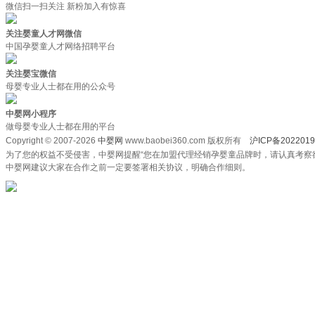
微信扫一扫关注 新粉加入有惊喜
关注婴童人才网微信
中国孕婴童人才网络招聘平台
关注婴宝微信
母婴专业人士都在用的公众号
中婴网小程序
做母婴专业人士都在用的平台
Copyright © 2007-2026
中婴网
www.baobei360.com 版权所有
沪ICP备2022019
为了您的权益不受侵害，中婴网提醒“您在加盟代理经销孕婴童品牌时，请认真考察
中婴网建议大家在合作之前一定要签署相关协议，明确合作细则。