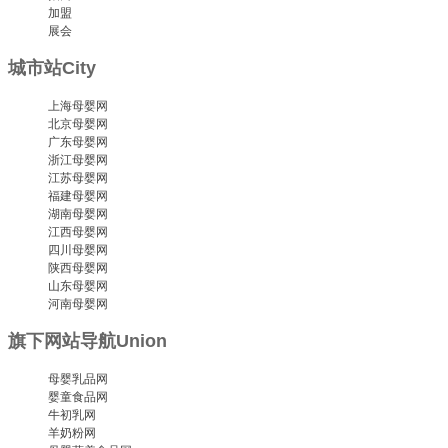
加盟
展会
城市站
City
上海母婴网
北京母婴网
广东母婴网
浙江母婴网
江苏母婴网
福建母婴网
湖南母婴网
江西母婴网
四川母婴网
陕西母婴网
山东母婴网
河南母婴网
旗下网站导航
Union
母婴乳品网
婴童食品网
牛初乳网
羊奶粉网