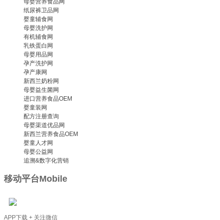
母婴营养食品网
纸尿裤卫品网
婴童辅食网
母婴洗护网
有机辅食网
乳铁蛋白网
母婴用品网
孕产洗护网
孕产康网
新西兰奶粉网
母婴益生菌网
进口营养食品OEM
婴童装网
配方注册查询
母婴渠道优品网
新西兰营养食品OEM
婴童人才网
母婴公益网
追溯&数字化营销
移动平台
Mobile
APP下载 + 关注微信