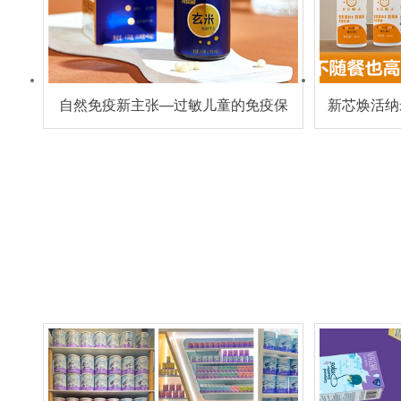
自然免疫新主张—过敏儿童的免疫保
新芯焕活纳
障 想增量的经销商都盯上了TA!
｜以科技
共