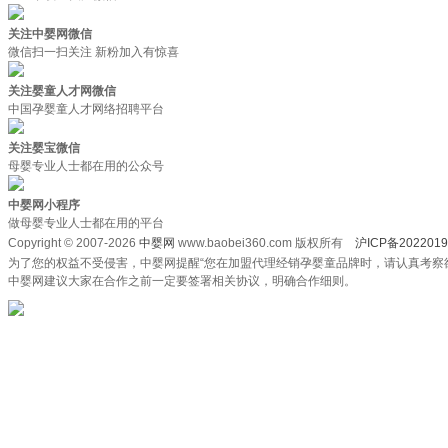
关注中婴网微信
微信扫一扫关注 新粉加入有惊喜
关注婴童人才网微信
中国孕婴童人才网络招聘平台
关注婴宝微信
母婴专业人士都在用的公众号
中婴网小程序
做母婴专业人士都在用的平台
Copyright © 2007-2026
中婴网
www.baobei360.com 版权所有
沪ICP备2022019
为了您的权益不受侵害，中婴网提醒“您在加盟代理经销孕婴童品牌时，请认真考察
中婴网建议大家在合作之前一定要签署相关协议，明确合作细则。