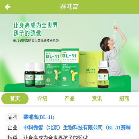
赛哺高
首页
介绍
产品
资讯
招商
品牌
赛哺高(BL-11)
企业
中科微智（北京）生物科技有限公司（BL-11赛哺
高）
标语
让身高成为全世界孩子的骄傲