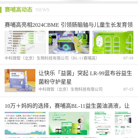
赛哺高动态
NEWS
赛哺高亮相2024CBME 引领肠脑轴与儿童生长发育领
域新赛道
中科微智（北京）生物科技有限公司（BL-11赛哺高）
07-19
让快乐「益菌」突起 LR-99蓝布谷益生
菌粉守护星星
中科微智（北京）生物科技有限公司
07-15
（BL-11赛哺高）
10万＋妈妈的选择，赛哺高BL-11益生菌油滴液，让
身高成为全世界孩子的骄傲