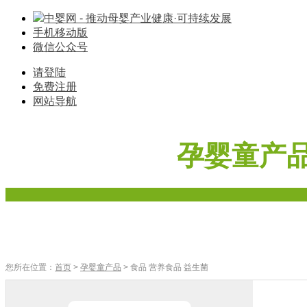
中婴网 - 推动母婴产业健康·可持续发展
手机移动版
微信公众号
请登陆
免费注册
网站导航
孕婴童产
首页
奶粉
辅食
零食
车床座椅
寝具棉品
母婴家电
您所在位置：
首页
>
孕婴童产品
> 食品 营养食品 益生菌