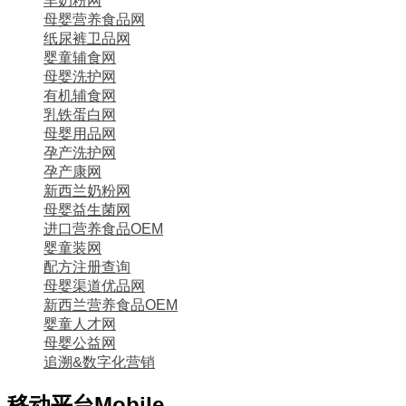
羊奶粉网
母婴营养食品网
纸尿裤卫品网
婴童辅食网
母婴洗护网
有机辅食网
乳铁蛋白网
母婴用品网
孕产洗护网
孕产康网
新西兰奶粉网
母婴益生菌网
进口营养食品OEM
婴童装网
配方注册查询
母婴渠道优品网
新西兰营养食品OEM
婴童人才网
母婴公益网
追溯&数字化营销
移动平台
Mobile