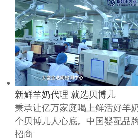
新鲜羊奶代理 就选贝博儿
秉承让亿万家庭喝上鲜活好羊
个贝博儿人心底。中国婴配品牌
招商