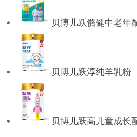
贝博儿跃骼健中老年
贝博儿跃淳纯羊乳粉
贝博儿跃高儿童成长