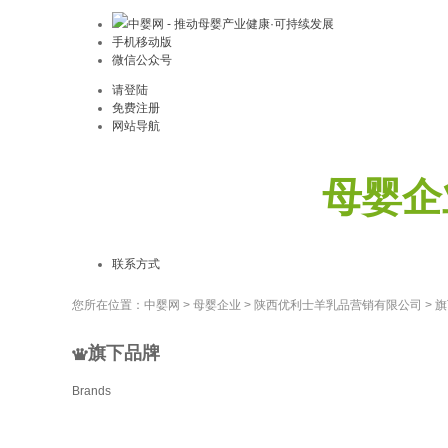
中婴网 - 推动母婴产业健康·可持续发展
手机移动版
微信公众号
请登陆
免费注册
网站导航
母婴企
联系方式
您所在位置：
中婴网
>
母婴企业
>
陕西优利士羊乳品营销有限公司
>
旗
旗下品牌
Brands