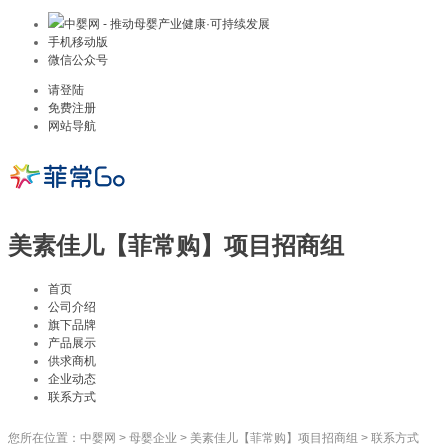
中婴网 - 推动母婴产业健康·可持续发展
手机移动版
微信公众号
请登陆
免费注册
网站导航
美素佳儿【菲常购】项目招商组
首页
公司介绍
旗下品牌
产品展示
供求商机
企业动态
联系方式
您所在位置：
中婴网
>
母婴企业
>
美素佳儿【菲常购】项目招商组
>
联系方式