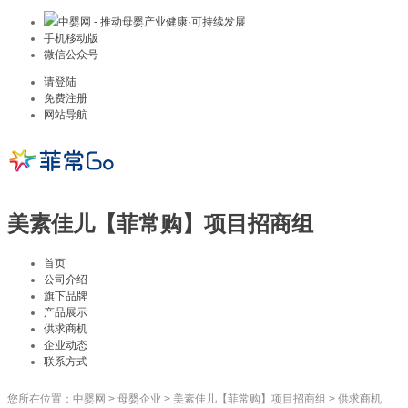
中婴网 - 推动母婴产业健康·可持续发展
手机移动版
微信公众号
请登陆
免费注册
网站导航
美素佳儿【菲常购】项目招商组
首页
公司介绍
旗下品牌
产品展示
供求商机
企业动态
联系方式
您所在位置：
中婴网
>
母婴企业
>
美素佳儿【菲常购】项目招商组
>
供求商机