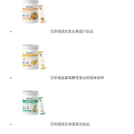
贝菲德优欣复合果蔬汁饮品
贝菲德波森莓酵母复合粉固体饮料
贝菲德优合海藻复合饮品