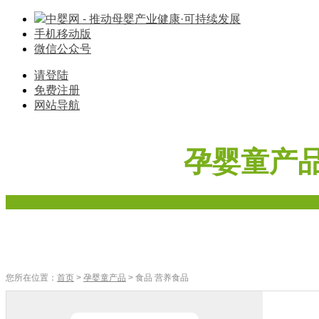
中婴网 - 推动母婴产业健康·可持续发展
手机移动版
微信公众号
请登陆
免费注册
网站导航
孕婴童产
首页
奶粉
辅食
零食
车床座椅
寝具棉品
母婴家电
您所在位置：
首页
>
孕婴童产品
> 食品 营养食品