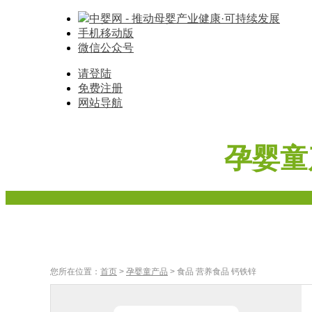
中婴网 - 推动母婴产业健康·可持续发展
手机移动版
微信公众号
请登陆
免费注册
网站导航
孕婴童
首页
奶粉
辅食
车床座椅
寝具棉品
母婴家
您所在位置：
首页
>
孕婴童产品
> 食品 营养食品 钙铁锌