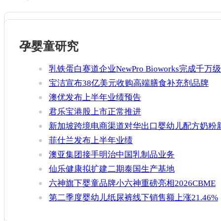
孕婴童研究
乳铁蛋白赛道企业NewPro Bioworks完成千万级
融资
宝洁宣布38亿美元收购高端膳食补充剂品牌
Thorne
澳优发布上半年业绩预告
君乐宝港股上市正常推进
新加坡跨境电商渠道对华出口婴幼儿配方奶粉
增官方健康证书通关要求
菲仕兰发布上半年业绩
澳亚集团接手明治中国乳制品业务
仙乐健康拟扩建二期泰国生产基地
六神旗下婴童品牌小六神重磅亮相2026CBME
第二季度婴幼儿纸尿裤线下销售额上涨21.46%