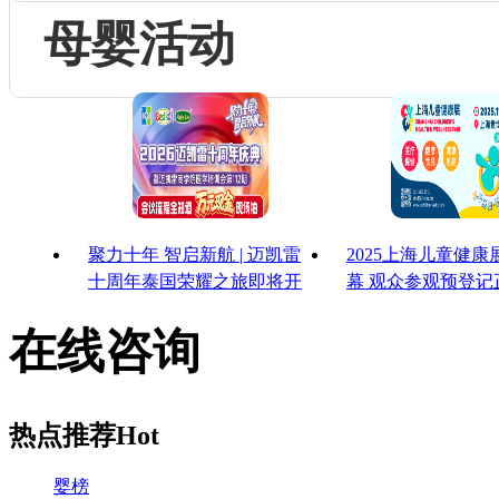
母婴活动
聚力十年 智启新航 | 迈凯雷
2025上海儿童健
十周年泰国荣耀之旅即将开
幕 观众参观预登记
启
启！
在线咨询
热点推荐
Hot
婴榜