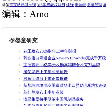
标签
宝宝敏感肌护理
315消费者权益日
纽强
麦坤特
质量管理
编辑：Arno
孕婴童研究
花王发布2026财年上半年财报
乳铁蛋白赛道企业NewPro Bioworks完成千万级
融资
宝洁宣布38亿美元收购高端膳食补充剂品牌
Thorne
澳优发布上半年业绩预告
君乐宝港股上市正常推进
新加坡跨境电商渠道对华出口婴幼儿配方奶粉
增官方健康证书通关要求
菲仕兰发布上半年业绩
澳亚集团接手明治中国乳制品业务