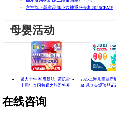
仙乐健康拟扩建二期泰国生产基地
六神旗下婴童品牌小六神重磅亮相2026CBME
母婴活动
聚力十年 智启新航 | 迈凯雷
2025上海儿童健
十周年泰国荣耀之旅即将开
幕 观众参观预登记
启
启！
在线咨询