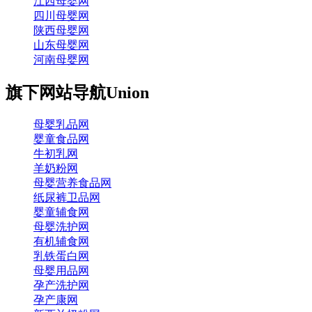
江西母婴网
四川母婴网
陕西母婴网
山东母婴网
河南母婴网
旗下网站导航
Union
母婴乳品网
婴童食品网
牛初乳网
羊奶粉网
母婴营养食品网
纸尿裤卫品网
婴童辅食网
母婴洗护网
有机辅食网
乳铁蛋白网
母婴用品网
孕产洗护网
孕产康网