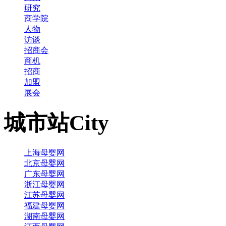
研究
商学院
人物
访谈
招商会
商机
招商
加盟
展会
城市站
City
上海母婴网
北京母婴网
广东母婴网
浙江母婴网
江苏母婴网
福建母婴网
湖南母婴网