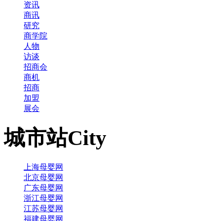
资讯
商讯
研究
商学院
人物
访谈
招商会
商机
招商
加盟
展会
城市站
City
上海母婴网
北京母婴网
广东母婴网
浙江母婴网
江苏母婴网
福建母婴网