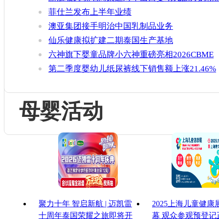
增官方健康证书通关要求
菲仕兰发布上半年业绩
澳亚集团接手明治中国乳制品业务
仙乐健康拟扩建二期泰国生产基地
六神旗下婴童品牌小六神重磅亮相2026CBME
第二季度婴幼儿纸尿裤线下销售额上涨21.46%
母婴活动
聚力十年 智启新航 | 迈凯雷
2025上海儿童健
十周年泰国荣耀之旅即将开
幕 观众参观预登记