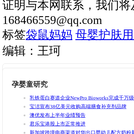
证明与本网联系，我们将
168466559@qq.com
标签
袋鼠妈妈
母婴护肤用
编辑：王珂
孕婴童研究
乳铁蛋白赛道企业NewPro Bioworks完成千万级
融资
宝洁宣布38亿美元收购高端膳食补充剂品牌
Thorne
澳优发布上半年业绩预告
君乐宝港股上市正常推进
新加坡跨境电商渠道对华出口婴幼儿配方奶粉