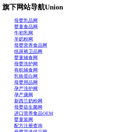
旗下网站导航
Union
母婴乳品网
婴童食品网
牛初乳网
羊奶粉网
母婴营养食品网
纸尿裤卫品网
婴童辅食网
母婴洗护网
有机辅食网
乳铁蛋白网
母婴用品网
孕产洗护网
孕产康网
新西兰奶粉网
母婴益生菌网
进口营养食品OEM
婴童装网
配方注册查询
母婴渠道优品网