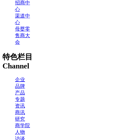
招商中
心
渠道中
心
母婴零
售商大
会
特色栏目
Channel
企业
品牌
产品
专题
资讯
商讯
研究
商学院
人物
访谈