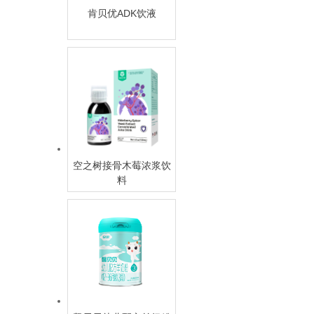
肯贝优ADK饮液
空之树接骨木莓浓浆饮
料