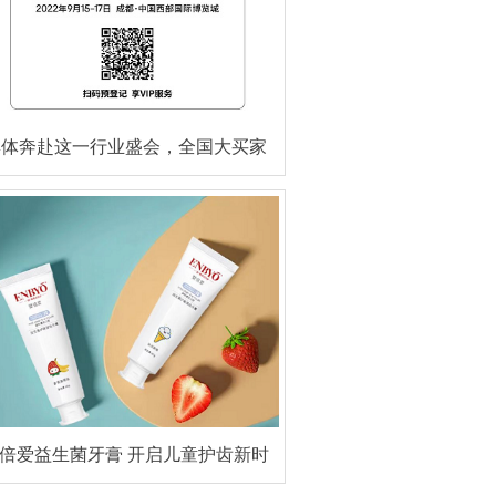
集体奔赴这一行业盛会，全国大买家
有话说！
倍爱益生菌牙膏 开启儿童护齿新时