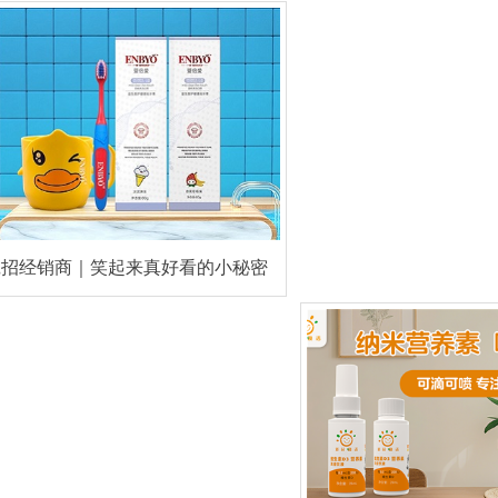
代
诚招经销商｜笑起来真好看的小秘密
——婴倍爱益生菌儿童牙膏