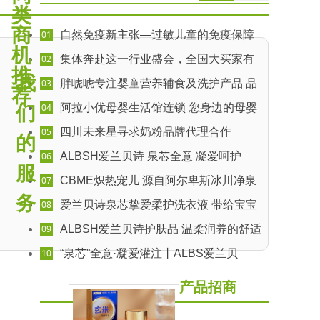
类
商
01
自然免疫新主张—过敏儿童的免疫保障
机
想增量的经销商都盯上了TA!
02
集体奔赴这一行业盛会，全国大买家有
推
话说！
我
03
胖唬唬专注婴童营养辅食及洗护产品 品
荐
质为先妈妈信赖
04
阿拉小优母婴生活馆连锁 您身边的母婴
们
顾问
05
四川未来星寻求奶粉品牌代理合作
的
06
ALBSH爱兰贝诗 泉芯全意 凝爱呵护
服
07
CBME炽热宠儿 源自阿尔卑斯冰川净泉
水——爱兰贝诗
务
08
爱兰贝诗泉芯挚爱柔护洗衣液 带给宝宝
衣物不一样的安全清洁
09
ALBSH爱兰贝诗护肤品 温柔润养的舒适
肤感
10
“泉芯”全意·凝爱灌注丨ALBS爱兰贝
诗“泉芯”洗护用品，以自然之物呵护幼儿!
产品招商