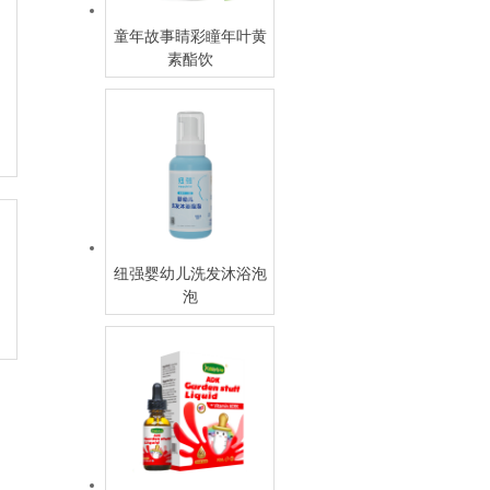
童年故事睛彩瞳年叶黄
素酯饮
纽强婴幼儿洗发沐浴泡
泡