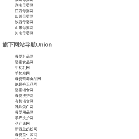
湖南母婴网
江西母婴网
四川母婴网
陕西母婴网
山东母婴网
河南母婴网
旗下网站导航
Union
母婴乳品网
婴童食品网
牛初乳网
羊奶粉网
母婴营养食品网
纸尿裤卫品网
婴童辅食网
母婴洗护网
有机辅食网
乳铁蛋白网
母婴用品网
孕产洗护网
孕产康网
新西兰奶粉网
母婴益生菌网