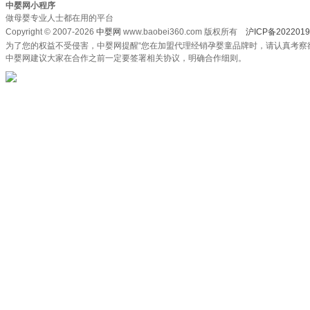
中婴网小程序
做母婴专业人士都在用的平台
Copyright © 2007-2026
中婴网
www.baobei360.com 版权所有
沪ICP备2022019
为了您的权益不受侵害，中婴网提醒“您在加盟代理经销孕婴童品牌时，请认真考察
中婴网建议大家在合作之前一定要签署相关协议，明确合作细则。