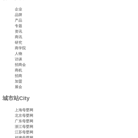
企业
品牌
产品
专题
资讯
商讯
研究
商学院
人物
访谈
招商会
商机
招商
加盟
展会
城市站
City
上海母婴网
北京母婴网
广东母婴网
浙江母婴网
江苏母婴网
福建母婴网