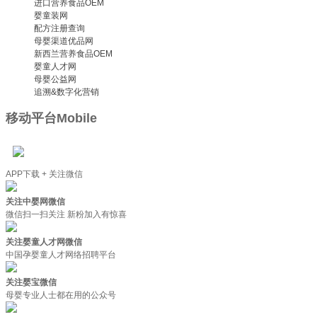
进口营养食品OEM
婴童装网
配方注册查询
母婴渠道优品网
新西兰营养食品OEM
婴童人才网
母婴公益网
追溯&数字化营销
移动平台
Mobile
APP下载 + 关注微信
关注中婴网微信
微信扫一扫关注 新粉加入有惊喜
关注婴童人才网微信
中国孕婴童人才网络招聘平台
关注婴宝微信
母婴专业人士都在用的公众号