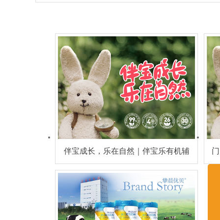
伴宝成长，乐在自然｜伴宝乐有机辅
门
食，开启健康喂养新潮流