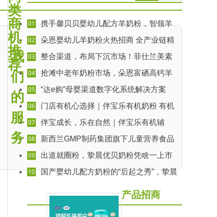
类
商
01
携手馨贝贝婴幼儿配方羊奶粉，智领羊
机
奶时代，共赢增长未来
02
朵恩婴幼儿羊奶粉火热招商 全产业链精
推
工，5G (hǎo)品质引领羊乳新潮流
我
03
整合渠道，布局下沉市场！菲仕兰美素
荐
佳儿“菲常购”区域服务商火热招募中！
04
抢滩中老年奶粉市场，朵恩富硒高钙羊
们
奶粉强势出击！
05
“达e购”母婴渠道数字化系统解决方案
的
06
门店有机心选择｜伴宝乐有机奶粉 有机
服
优营养，活性添保护
07
伴宝成长，乐在自然｜伴宝乐有机辅
食，开启健康喂养新潮流
务
08
新西兰GMP制药集团旗下儿童营养食品
牌佰欧林现全国诚招区域代理
09
出道就圈粉，挚晨优贝奶粉凭啥一上市
就成为销量国粉！
10
国产婴幼儿配方奶粉的“后起之秀”，挚晨
优贝火热招商中
产品招商