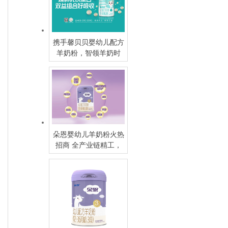
携手馨贝贝婴幼儿配方
羊奶粉，智领羊奶时
代，共赢增长未来
朵恩婴幼儿羊奶粉火热
招商 全产业链精工，
5G (hǎo)品质引领羊乳
新潮流