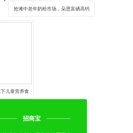
抢滩中老年奶粉市场，朵恩富硒高钙
羊奶粉强势出击！
旗下儿童营养食
招区域代理
招商宝