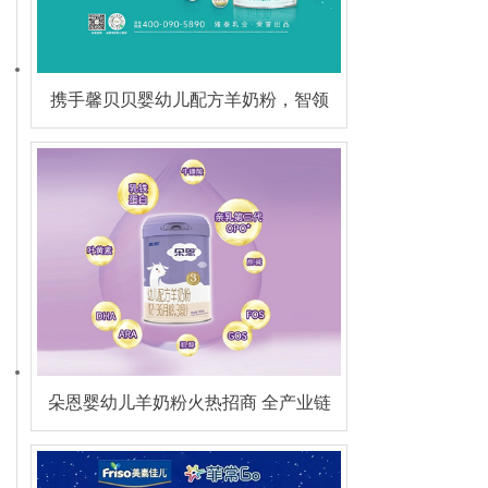
携手馨贝贝婴幼儿配方羊奶粉，智领
羊奶时代，共赢增长未来
朵恩婴幼儿羊奶粉火热招商 全产业链
精工，5G (hǎo)品质引领羊乳新潮流