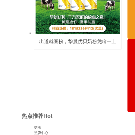
出道就圈粉，挚晨优贝奶粉凭啥一上
市就成为销量国粉！
热点推荐
Hot
婴榜
品牌中心