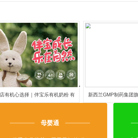
店有机心选择｜伴宝乐有机奶粉 有
新西兰GMP制药集团
机优营养，活性添保护
品牌佰欧林现全国诚
母婴通