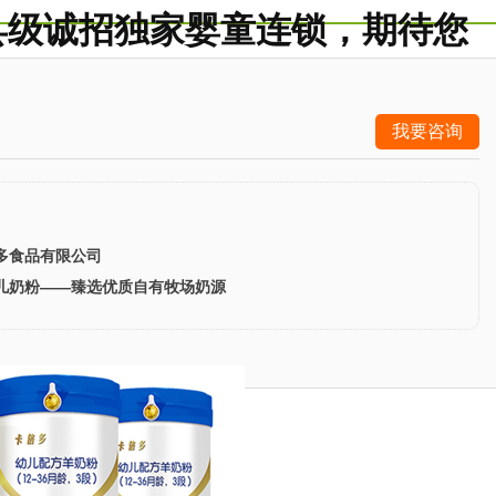
县级诚招独家婴童连锁，期待您
我要咨询
多食品有限公司
儿奶粉——臻选优质自有牧场奶源