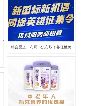
整合渠道，布局下沉市场！菲仕兰美
素佳儿“菲常购”区域服务商火热招募
中！