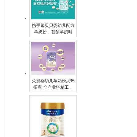
携手馨贝贝婴幼儿配方
羊奶粉，智领羊奶时
代，共赢增长未来
朵恩婴幼儿羊奶粉火热
招商 全产业链精工，
5G (hǎo)品质引领羊乳
新潮流