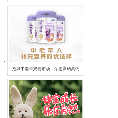
素佳儿“菲常购”区域服务商火热招募
中！
抢滩中老年奶粉市场，朵恩富硒高钙
羊奶粉强势出击！