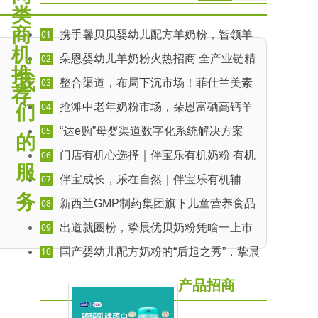
类
商
01
携手馨贝贝婴幼儿配方羊奶粉，智领羊
机
奶时代，共赢增长未来
02
朵恩婴幼儿羊奶粉火热招商 全产业链精
推
工，5G (hǎo)品质引领羊乳新潮流
我
03
整合渠道，布局下沉市场！菲仕兰美素
荐
佳儿“菲常购”区域服务商火热招募中！
04
抢滩中老年奶粉市场，朵恩富硒高钙羊
们
奶粉强势出击！
05
“达e购”母婴渠道数字化系统解决方案
的
06
门店有机心选择｜伴宝乐有机奶粉 有机
服
优营养，活性添保护
07
伴宝成长，乐在自然｜伴宝乐有机辅
食，开启健康喂养新潮流
务
08
新西兰GMP制药集团旗下儿童营养食品
牌佰欧林现全国诚招区域代理
09
出道就圈粉，挚晨优贝奶粉凭啥一上市
就成为销量国粉！
10
国产婴幼儿配方奶粉的“后起之秀”，挚晨
优贝火热招商中
产品招商