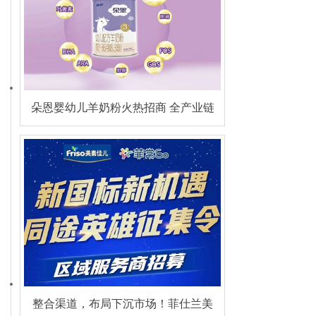
朵恩婴幼儿羊奶粉火热招商 全产业链
精工，5G (hǎo)品质引领羊乳新潮流
整合渠道，布局下沉市场！菲仕兰美