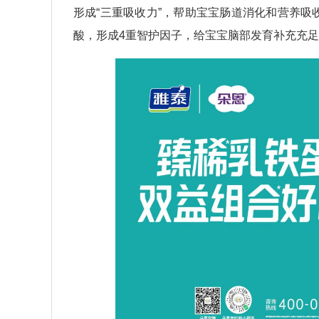
形成“三重吸收力”，帮助宝宝肠道消化和营养吸
酸，形成4重智护因子，给宝宝脑部发育补充充