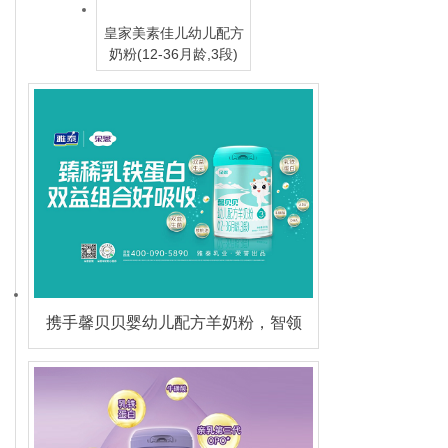
皇家美素佳儿幼儿配方
奶粉(12-36月龄,3段)
携手馨贝贝婴幼儿配方羊奶粉，智领
羊奶时代，共赢增长未来