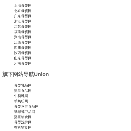
上海母婴网
北京母婴网
广东母婴网
浙江母婴网
江苏母婴网
福建母婴网
湖南母婴网
江西母婴网
四川母婴网
陕西母婴网
山东母婴网
河南母婴网
旗下网站导航
Union
母婴乳品网
婴童食品网
牛初乳网
羊奶粉网
母婴营养食品网
纸尿裤卫品网
婴童辅食网
母婴洗护网
有机辅食网