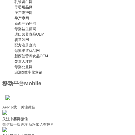
乳铁蛋白网
母婴用品网
孕产洗护网
孕产康网
新西兰奶粉网
母婴益生菌网
进口营养食品OEM
婴童装网
配方注册查询
母婴渠道优品网
新西兰营养食品OEM
婴童人才网
母婴公益网
追溯&数字化营销
移动平台
Mobile
APP下载 + 关注微信
关注中婴网微信
微信扫一扫关注 新粉加入有惊喜