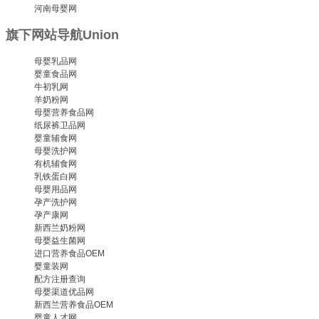
河南母婴网
旗下网站导航
Union
母婴乳品网
婴童食品网
牛初乳网
羊奶粉网
母婴营养食品网
纸尿裤卫品网
婴童辅食网
母婴洗护网
有机辅食网
乳铁蛋白网
母婴用品网
孕产洗护网
孕产康网
新西兰奶粉网
母婴益生菌网
进口营养食品OEM
婴童装网
配方注册查询
母婴渠道优品网
新西兰营养食品OEM
婴童人才网