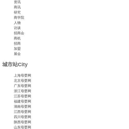
资讯
商讯
研究
商学院
人物
访谈
招商会
商机
招商
加盟
展会
城市站
City
上海母婴网
北京母婴网
广东母婴网
浙江母婴网
江苏母婴网
福建母婴网
湖南母婴网
江西母婴网
四川母婴网
陕西母婴网
山东母婴网