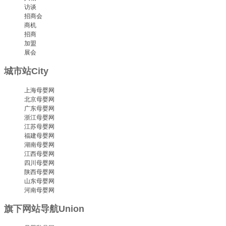
访谈
招商会
商机
招商
加盟
展会
城市站
City
上海母婴网
北京母婴网
广东母婴网
浙江母婴网
江苏母婴网
福建母婴网
湖南母婴网
江西母婴网
四川母婴网
陕西母婴网
山东母婴网
河南母婴网
旗下网站导航
Union