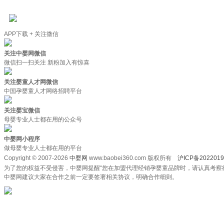
APP下载 + 关注微信
关注中婴网微信
微信扫一扫关注 新粉加入有惊喜
关注婴童人才网微信
中国孕婴童人才网络招聘平台
关注婴宝微信
母婴专业人士都在用的公众号
中婴网小程序
做母婴专业人士都在用的平台
Copyright © 2007-2026
中婴网
www.baobei360.com 版权所有
沪ICP备2022019
为了您的权益不受侵害，中婴网提醒“您在加盟代理经销孕婴童品牌时，请认真考察
中婴网建议大家在合作之前一定要签署相关协议，明确合作细则。