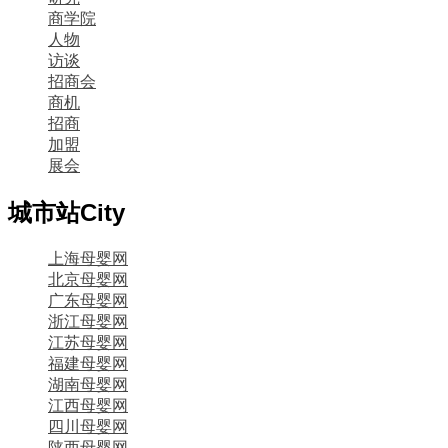
商学院
人物
访谈
招商会
商机
招商
加盟
展会
城市站
City
上海母婴网
北京母婴网
广东母婴网
浙江母婴网
江苏母婴网
福建母婴网
湖南母婴网
江西母婴网
四川母婴网
陕西母婴网