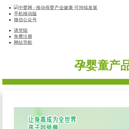
中婴网 - 推动母婴产业健康·可持续发展
手机移动版
微信公众号
请登陆
免费注册
网站导航
孕婴童产
首页
奶粉
辅食
零食
车床座椅
寝具棉品
母婴家电