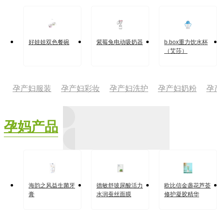
好娃娃双色餐碗
紫莓兔电动吸奶器
b.box重力饮水杯
（艾莎）
孕产妇服装
孕产妇彩妆
孕产妇洗护
孕产妇奶粉
孕
孕妈产品
海韵之风益生菌牙
德敏舒玻尿酸活力
欧比信金盏花芦荟
膏
水润蚕丝面膜
修护凝胶精华