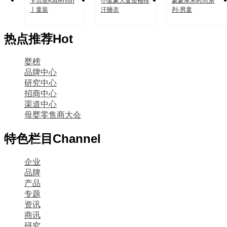
卡贝鱼Kaberfish
小蓝象大童短袖排
蒙蒙摩米时尚系
丨童装
汗睡衣
列-男童
热点推荐
Hot
婴榜
品牌中心
研究中心
招商中心
渠道中心
母婴零售商大会
特色栏目
Channel
企业
品牌
产品
专题
资讯
商讯
研究