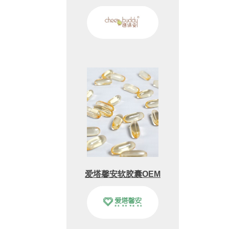
爱塔馨安软胶囊OEM