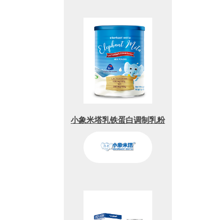
小象米塔乳铁蛋白调制乳粉