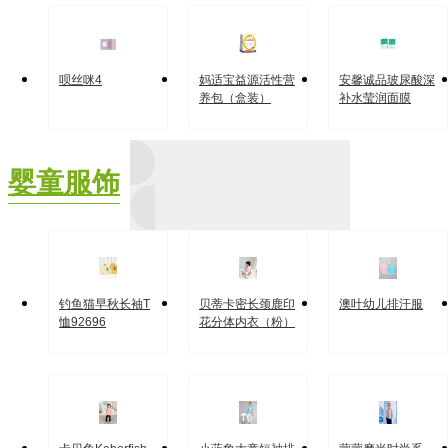
呗丝咪4
妈适宝​益源活性营
安馨诚品玻尿酸深
养包（盒装）
补水莹润面膜
婴童服饰
钓鱼猫早秋长袖T
贝蒂卡密长颈鹿印
澳叶幼儿排汗服
恤92696
花分体内衣（粉）