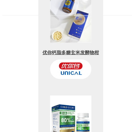
优你钙脂多糖玄米发酵物柑
橘味糖果(无糖型）