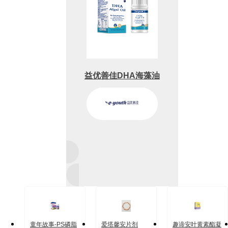
益优善佳DHA海藻油
童年故事-PS磷脂
爱塔馨安片剂
趣谛安叶黄素酯凝