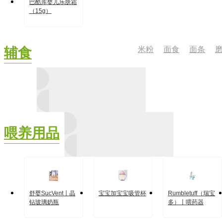
巴酷库婴儿乐肤霜
（15g）
米粉
面食
面条
辅食
喂养用品
舒婴SucVent丨晶
宝宝加宝宝吸管杯
Rumbletuff（瑞宝
钻玻璃奶瓶
多）丨喂药器