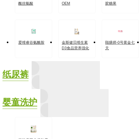
酰丝氨酸
OEM
胶糖果
爱维睿谷氨酰胺
金斯健贝维生素
颐膳师-0号黄金七
D3食品营养强化
天
剂
纸尿裤
婴童洗护