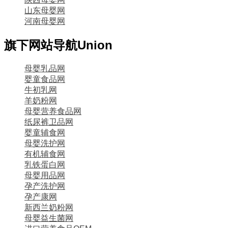
山东母婴网
河南母婴网
旗下网站导航
Union
母婴乳品网
婴童食品网
牛初乳网
羊奶粉网
母婴营养食品网
纸尿裤卫品网
婴童辅食网
母婴洗护网
有机辅食网
乳铁蛋白网
母婴用品网
孕产洗护网
孕产康网
新西兰奶粉网
母婴益生菌网