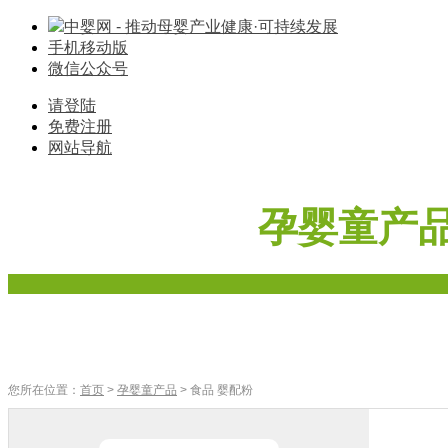
中婴网 - 推动母婴产业健康·可持续发展
手机移动版
微信公众号
请登陆
免费注册
网站导航
孕婴童产
首页
奶粉
辅食
零食
车床座椅
寝具棉品
母婴家电
您所在位置：
首页
>
孕婴童产品
> 食品 婴配粉