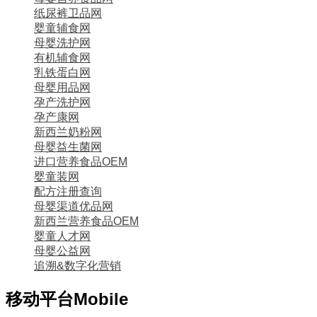
纸尿裤卫品网
婴童辅食网
母婴洗护网
有机辅食网
乳铁蛋白网
母婴用品网
孕产洗护网
孕产康网
新西兰奶粉网
母婴益生菌网
进口营养食品OEM
婴童装网
配方注册查询
母婴渠道优品网
新西兰营养食品OEM
婴童人才网
母婴公益网
追溯&数字化营销
移动平台
Mobile