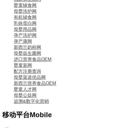
婴童辅食网
母婴洗护网
有机辅食网
乳铁蛋白网
母婴用品网
孕产洗护网
孕产康网
新西兰奶粉网
母婴益生菌网
进口营养食品OEM
婴童装网
配方注册查询
母婴渠道优品网
新西兰营养食品OEM
婴童人才网
母婴公益网
追溯&数字化营销
移动平台
Mobile