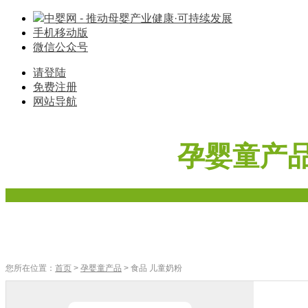
中婴网 - 推动母婴产业健康·可持续发展
手机移动版
微信公众号
请登陆
免费注册
网站导航
孕婴童产
首页
奶粉
辅食
零食
车床座椅
寝具棉品
母婴家电
您所在位置：
首页
>
孕婴童产品
> 食品 儿童奶粉