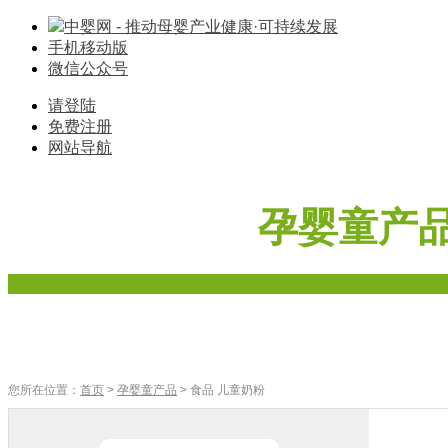
中婴网 - 推动母婴产业健康·可持续发展
手机移动版
微信公众号
请登陆
免费注册
网站导航
孕婴童产
首页
奶粉
辅食
零食
车床座椅
寝具棉品
母婴家电
您所在位置：
首页
>
孕婴童产品
> 食品 儿童奶粉