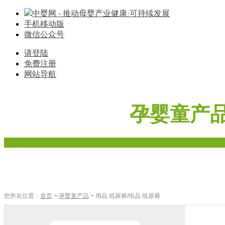
中婴网 - 推动母婴产业健康·可持续发展
手机移动版
微信公众号
请登陆
免费注册
网站导航
孕婴童产
首页
奶粉
辅食
零食
车床座椅
寝具棉品
母婴家电
您所在位置：
首页
>
孕婴童产品
> 用品 纸尿裤/纸品 纸尿裤