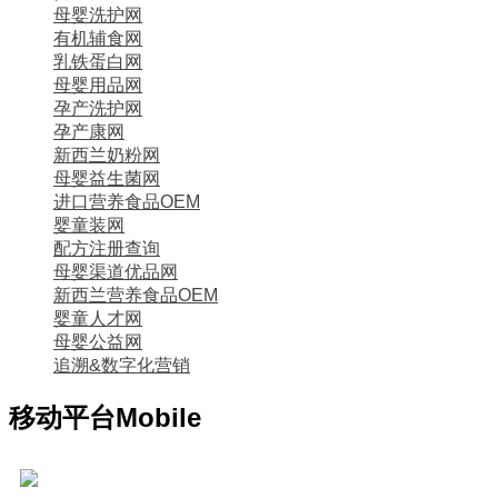
母婴洗护网
有机辅食网
乳铁蛋白网
母婴用品网
孕产洗护网
孕产康网
新西兰奶粉网
母婴益生菌网
进口营养食品OEM
婴童装网
配方注册查询
母婴渠道优品网
新西兰营养食品OEM
婴童人才网
母婴公益网
追溯&数字化营销
移动平台
Mobile