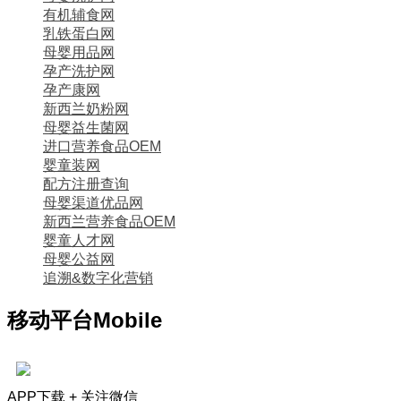
有机辅食网
乳铁蛋白网
母婴用品网
孕产洗护网
孕产康网
新西兰奶粉网
母婴益生菌网
进口营养食品OEM
婴童装网
配方注册查询
母婴渠道优品网
新西兰营养食品OEM
婴童人才网
母婴公益网
追溯&数字化营销
移动平台
Mobile
APP下载 + 关注微信