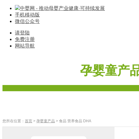
中婴网 - 推动母婴产业健康·可持续发展
手机移动版
微信公众号
请登陆
免费注册
网站导航
孕婴童产
首页
奶粉
辅食
零食
车床座椅
寝具棉品
母婴家电
您所在位置：
首页
>
孕婴童产品
> 食品 营养食品 DHA