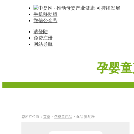
中婴网 - 推动母婴产业健康·可持续发展
手机移动版
微信公众号
请登陆
免费注册
网站导航
孕婴童
首页
奶粉
辅食
车床座椅
寝具棉品
母婴家
您所在位置：
首页
>
孕婴童产品
> 食品 婴配粉