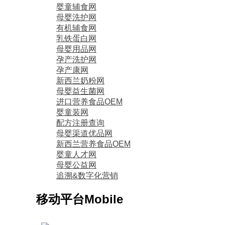
婴童辅食网
母婴洗护网
有机辅食网
乳铁蛋白网
母婴用品网
孕产洗护网
孕产康网
新西兰奶粉网
母婴益生菌网
进口营养食品OEM
婴童装网
配方注册查询
母婴渠道优品网
新西兰营养食品OEM
婴童人才网
母婴公益网
追溯&数字化营销
移动平台
Mobile