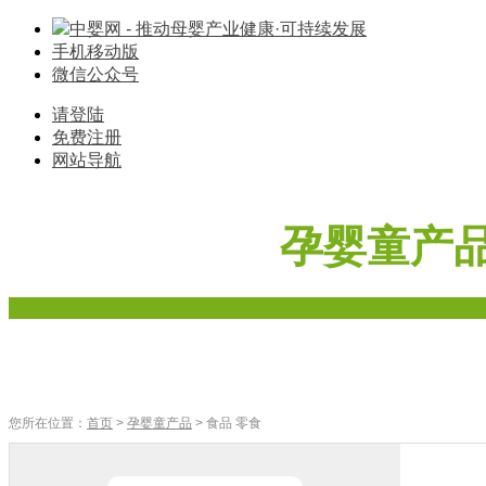
中婴网 - 推动母婴产业健康·可持续发展
手机移动版
微信公众号
请登陆
免费注册
网站导航
孕婴童产
首页
奶粉
辅食
零食
车床座椅
寝具棉品
母婴家电
您所在位置：
首页
>
孕婴童产品
> 食品 零食