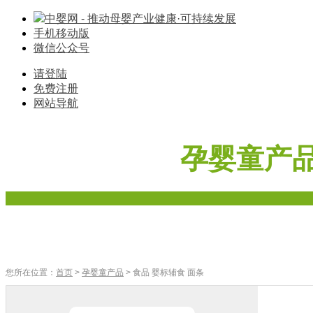
中婴网 - 推动母婴产业健康·可持续发展
手机移动版
微信公众号
请登陆
免费注册
网站导航
孕婴童产
首页
奶粉
辅食
零食
车床座椅
寝具棉品
母婴家电
您所在位置：
首页
>
孕婴童产品
> 食品 婴标辅食 面条