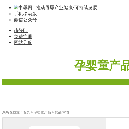
中婴网 - 推动母婴产业健康·可持续发展
手机移动版
微信公众号
请登陆
免费注册
网站导航
孕婴童产
首页
奶粉
辅食
零食
车床座椅
寝具棉品
母婴家电
您所在位置：
首页
>
孕婴童产品
> 食品 零食