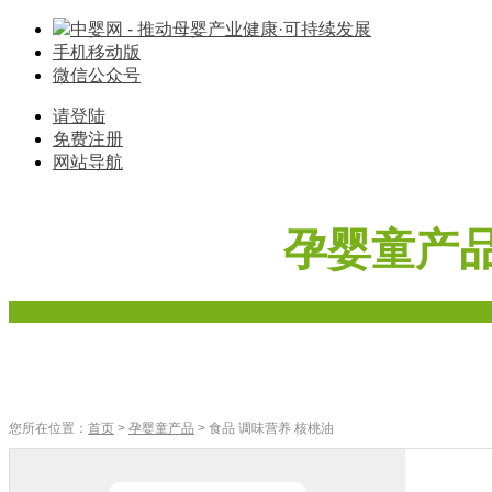
中婴网 - 推动母婴产业健康·可持续发展
手机移动版
微信公众号
请登陆
免费注册
网站导航
孕婴童产
首页
奶粉
辅食
零食
车床座椅
寝具棉品
母婴家电
您所在位置：
首页
>
孕婴童产品
> 食品 调味营养 核桃油