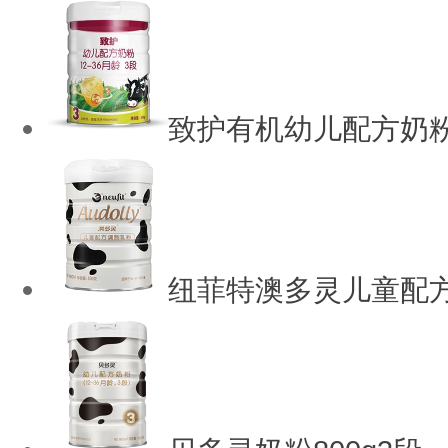
致护有机幼儿配方奶
纽菲特澳多灵儿童配