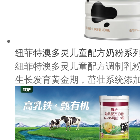
纽菲特澳多灵儿童配方奶粉系
纽菲特澳多灵儿童配方调制乳粉
生长发育黄金期，茁壮系统添加生