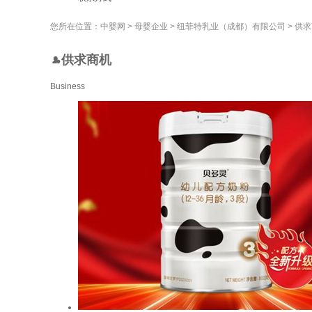
您所在位置：
中婴网
>
母婴企业
>
纽菲特乳业（成都）有限公司
>
供求
供求商机
Business