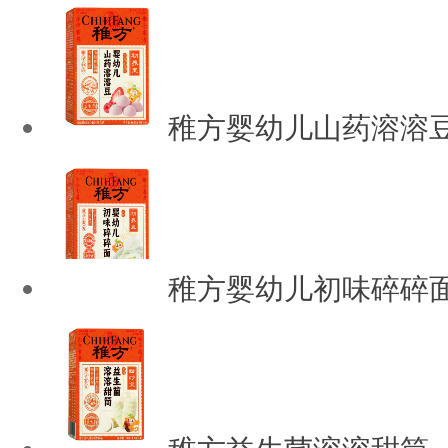
稚方婴幼儿山药溶溶
稚方婴幼儿初味碎碎