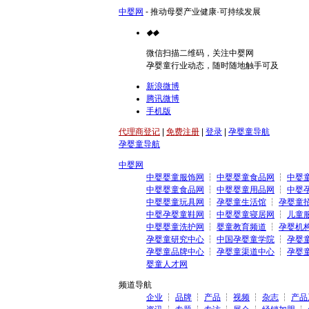
中婴网
- 推动母婴产业健康·可持续发展
◆
◆
微信扫描二维码，关注中婴网
孕婴童行业动态，随时随地触手可及
新浪微博
腾讯微博
手机版
代理商登记
|
免费注册
|
登录
|
孕婴童导航
孕婴童导航
中婴网
中婴婴童服饰网
┆
中婴婴童食品网
┆
中婴
中婴婴童食品网
┆
中婴婴童用品网
┆
中婴
中婴婴童玩具网
┆
孕婴童生活馆
┆
孕婴童
中婴孕婴童鞋网
┆
中婴婴童寝居网
┆
儿童
中婴婴童洗护网
┆
婴童教育频道
┆
孕婴机
孕婴童研究中心
┆
中国孕婴童学院
┆
孕婴
孕婴童品牌中心
┆
孕婴童渠道中心
┆
孕婴
婴童人才网
频道导航
企业
┆
品牌
┆
产品
┆
视频
┆
杂志
┆
产品