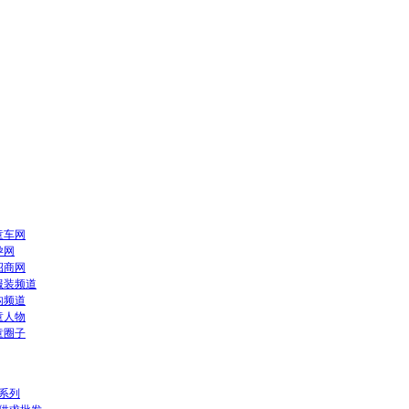
童车网
孕网
招商网
服装频道
构频道
童人物
童圈子
系列