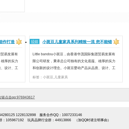
细作打造
经销
小斑豆儿童家具系列精致一流 您不能错
过的选择
集团贸易发展有
Little bandou小斑豆，由香港华茂国际集团贸易发展有
、雄厚的实力
限公司研发，秉承总公司独有的文化底蕴、雄厚的实力
质、设计、工
和创新的设计理念。小斑豆婴幼产品从品质、设计、工
bandou小
艺流程、生产等每一环节都力求做到。Little bandou小
标签：小斑豆,儿童家具
，选用天然环保
斑豆专注于0-3周岁幼儿的肌肤健康产品，选用天然环保
上乘的优质...
链点击qq:976943617
1344280125 1228132898 服务合作QQ：1007233146
：105967192 玩具品牌行业群：44913866 （加QQ时请注明事由）