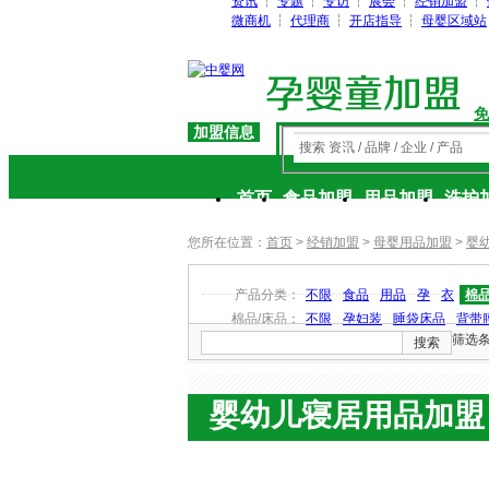
资讯
┆
专题
┆
专访
┆
展会
┆
经销加盟
┆
微商机
┆
代理商
┆
开店指导
┆
母婴区域站
免
加盟信息
搜索 资讯 / 品牌 / 企业 / 产品
首页
食品加盟
用品加盟
洗护
您所在位置：
首页
>
经销加盟
>
母婴用品加盟
>
婴
产品分类：
不限
食品
用品
孕
衣
棉品
棉品/床品：
不限
孕妇装
睡袋床品
背带
筛选
搜索
婴幼儿寝居用品加盟