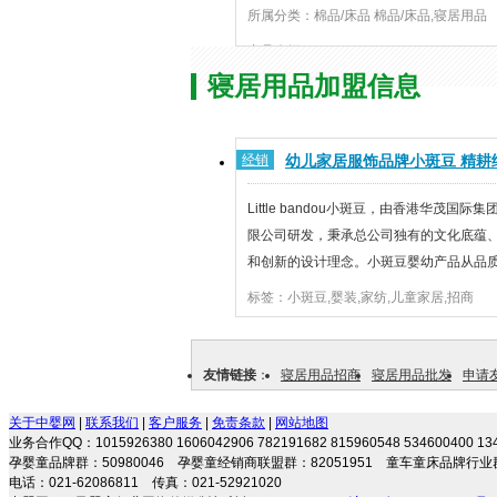
所属分类：棉品/床品 棉品/床品,寝居用品
产品介绍：
寝居用品加盟信息
经销
幼儿家居服饰品牌小斑豆 精耕
贵族品质
Little bandou小斑豆，由香港华茂国际
限公司研发，秉承总公司独有的文化底蕴
和创新的设计理念。小斑豆婴幼产品从品
艺流程、生产等每一环节都力求做到。Little 
标签：小斑豆,婴装,家纺,儿童家居,招商
斑豆专注于0-3周岁幼儿的肌肤健康产品
上乘的优质...
友情链接
：
寝居用品招商
寝居用品批发
申请友
关于中婴网
|
联系我们
|
客户服务
|
免责条款
|
网站地图
业务合作QQ：1015926380 1606042906 782191682 815960548 534600400 
孕婴童品牌群：50980046 孕婴童经销商联盟群：82051951 童车童床品牌行业群
电话：021-62086811 传真：021-52921020