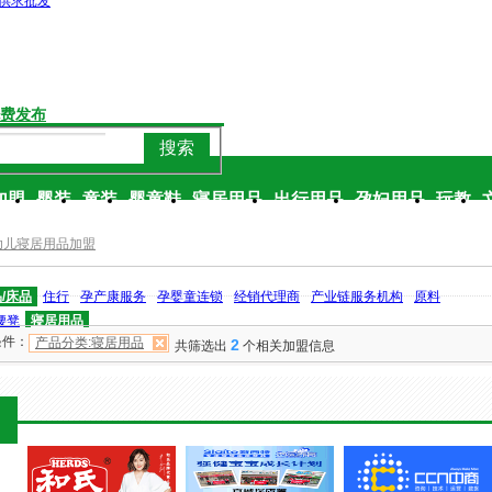
供求批发
费发布
搜索
加盟
婴装
童装
婴童鞋
寝居用品
出行用品
孕妇用品
玩教
幼儿寝居用品加盟
/床品
住行
孕产康服务
孕婴童连锁
经销代理商
产业链服务机构
原料
腰凳
寝居用品
条件：
产品分类:寝居用品
2
共筛选出
个相关加盟信息