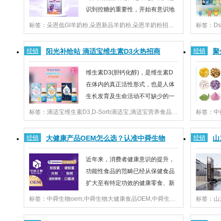
识到控糖的重要性，开始有意识地
减少糖分摄入，选择低GI食品。然
标签：朵恩低GI羊奶粉,朵恩新品羊奶粉,朵恩羊奶粉招商,雅泰乳业
而，控糖路上并非一帆风顺，很多人面临着营养摄入不
显示，2
足的困境：既要控制血糖，又要保证营养均衡，这似乎
营养食品
经销
阳光补给站 滴适宝维生素D3火热招商
经销
聚
成了一道难解的选择题。控糖路上，营养难题如...
道活力提
中
维生素D3(胆钙化醇)，是维生素D
在体内的真正活性形式，也是人体
生长发育及生命活动不可缺少的一
种物质。人体80-90%维生素D来
标签：滴适宝维生素D3,D-Sorb滴适宝,滴适宝营养食品,滴适宝招商
源于皮下组织中7-脱氢胆固醇，经阳光紫外线照射合成
委发布消
维生素D3，但是，通过晒太阳的方式也有局限。由于人
27.78
经销
大健康产品OEM怎么选？认准中舜生物
经销
山
们生活方式的转变以及饮食习惯上挑食等，导致目...
势。健康
助
近年来，消费者健康意识的提升，
功能性食品的范畴已经从保健食品
扩大至有特定功效的健康零食、新
型饮品、代餐轻食等。当健康消费
标签：中舜生物oem,中舜生物大健康食品OEM,中舜生物招商
成为人们新选择，品牌商面临的挑战将是如何为客户提
工方式层
供市场喜欢的形状、口味和口感的产品。因此，越来越
型要求。