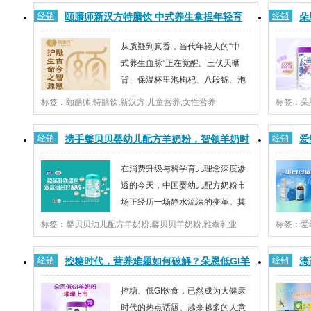
品质、高颜值营养补充剂产品实力圈粉新一代母婴人
为科学、
经销
颐膳师新汉方特膳饮 中式养生拿捏年轻育
经销
朵
群，成为母婴终端优选品牌。高品质+均衡营养...
看，母婴
儿新潮流
入
从质疑到真香，当代年轻人的“中
式养生血脉”正在觉醒。三伏天晒
背、保温杯里泡枸杞、八段锦、泡
脚等养生法不断出圈，越来越多年
标签：颐膳师,特膳饮,新汉方,儿童营养,女性营养
标签：朵
轻人对健康和中式养生的关注度提升，由内而外的养生
兼顾营养
调理，开始占领年轻人的生活。这种趋势不仅体现在他
生”路上
经销
携手馨贝贝婴幼儿配方羊奶粉，智领羊奶时
经销
爱
们自身的健康管理上，也延伸到了育儿营养的...
升级正当时
代，共赢增长未来
在消费升级与科学育儿理念深度渗
透的今天，中国婴幼儿配方奶粉市
场正经历一场静水流深的变革。其
中，羊奶粉品类成为行业瞩目的增
标签：馨贝贝幼儿配方羊奶粉,馨贝贝羊奶粉,雅泰乳业
标签：爱
长引擎。据尼尔森最新数据显示，羊奶粉市场年复合增
在牛奶蛋
长率持续领跑整体婴配粉市场，市场份额逐年攀升。敏
如果不系
经销
控糖时代，营养难题如何破解？朵恩低GI羊
经销
滴
锐的渠道伙伴们，此刻正是把握趋势、抢占羊...
远期过敏
奶粉给你答案！
区
控糖、低GI饮食，已然成为大健康
时代的热点话题。越来越多的人意