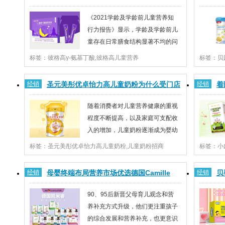
凭借差异化布局和优异的产品品质，展现出强劲...
题。可见
热招商
火
《2021学龄及学龄前儿童营养知
行力报告》显示，学龄及学龄前儿
童存在日常膳食结构显著不均的问
题，儿童免疫、睡眠、身高发育等
标签：彼格高γ-氨基丁酸,彼格高儿童营养
标签：贝
是家长普遍关注的健康问题。其中，生长激素是影响儿
知也逐步
童身高的关键物质。而适当补充γ-氨基丁酸（GABA），
间。·魔镜
经销
圣元美彤优卓怡力高儿童奶粉为什么受门店
经销
着
对于垂体分泌生长激素具有积极意义。...
元，同比增
和消费者青睐？
酶
随着消费者对儿童营养健康的重视
程度不断提高，以及家庭可支配收
入的增加，儿童奶粉逐渐成为婴幼
儿配方奶粉之外的一个重要细分市
标签：圣元美彤优卓怡力高儿童奶粉,儿童奶粉招商
标签：小
场。据国家统计局2021年人口统计数据显示，2021年0-
（lvso
14岁人口约为2.47亿，0-3年龄段的人群约为0.52亿人，
胞壁质聚
经销
母婴终端布局营养市场优选德国Camille
经销
贝
3-14岁年龄段的人群约为1.95亿人，同时儿童...
汁、唾液
Ray凯米睿
90、95后新晋父母育儿观念和营
养补充方式升级，他们更注重孩子
的综合发展和营养补充，也更意识