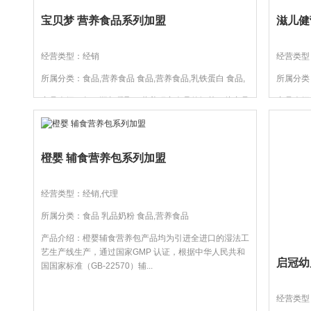
宝贝梦 营养食品系列加盟
滋儿健
经营类型：经销
经营类型
所属分类：食品,营养食品 食品,营养食品,乳铁蛋白 食品,
所属分类
营养食品,益生菌
产品介绍：每一瓶都凝聚了营养研究人员的智慧。从产品
产品介绍
生产加工、售后保障等每一环节，都秉承“天然、科学、
装，家长
营养、健康”的理念，引...
葛根优化
橙婴 辅食营养包系列加盟
经营类型：经销,代理
所属分类：食品 乳品奶粉 食品,营养食品
产品介绍：橙婴辅食营养包产品均为引进全进口的湿法工
艺生产线生产，通过国家GMP 认证，根据中华人民共和
启冠幼
国国家标准（GB-22570）辅...
经营类型