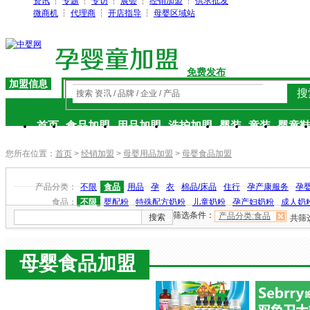
资讯
┆
专题
┆
专访
┆
展会
┆
经销加盟
┆
供求批发
微商机
┆
代理商
┆
开店指导
┆
母婴区域站
免费发布
加盟信息
搜
搜索 资讯 / 品牌 / 企业 / 产品
首页
食品加盟
用品加盟
洗护加盟
婴装
童装
婴童
您所在位置：
首页
>
经销加盟
>
母婴用品加盟
>
母婴食品加盟
产品分类：
不限
食品
用品
孕
衣
棉品/床品
住行
孕产康服务
孕
食品：
不限
婴配粉
特殊配方奶粉
儿童奶粉
孕产妇奶粉
成人奶
筛选条件：
产品分类:食品
搜索
共筛
母婴食品加盟