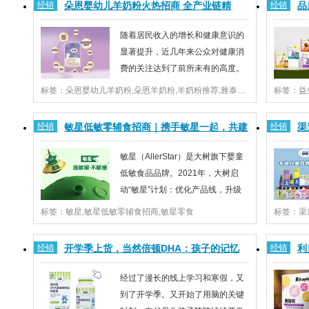
经销
朵恩婴幼儿羊奶粉火热招商 全产业链精
经销
品
多的品牌愿意与在凝胶糖果技术、监管审批...
式来以较
工，5G (hǎo)品质引
新
随着居民收入的增长和健康意识的
显著提升，近几年来公众对健康消
费的关注达到了前所未有的高度。
羊奶粉凭借其小分子结构、易于吸
标签：朵恩婴幼儿羊奶粉,朵恩羊奶粉,羊奶粉推荐,雅泰乳业
标签：益
收、低致敏性等优势，逐渐赢得了广大消费者的青睐。
示，全球
此外，由于中国乳糖不耐受人群的日益扩大，进一步加
长，20
经销
敏星低敏零辅食招商｜携手敏星一起，共建
经销
渠
剧了市场对低致敏性羊奶粉产品的迫切需求...
规模或以每
敏宝的安心星球！
科
敏星（AllerStar）是大树旗下婴童
低敏食品品牌。2021年，大树启
动“敏星”计划：优化产品线，升级
产品配方。以解决全球1.3亿过敏
标签：敏星,敏星低敏零辅食招商,敏星零食
标签：渠
体质儿童的喂养难题为初心，从原料选取到制作过程规
院发布的
避八大常见高致敏食品原料！旨在为敏宝提供“只少敏感
健康素养水
经销
开学季上货，当然倍顿DHA：孩子的记忆
经销
利
源，不少营养素”的无添加辅零食产品。选...
30%，
力，小蓝帽来守护
新
经过了漫长的线上学习和寒假，又
到了开学季。又开始了用脑的关键