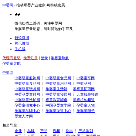
中婴网
- 推动母婴产业健康·可持续发展
◆
◆
微信扫描二维码，关注中婴网
孕婴童行业动态，随时随地触手可及
新浪微博
腾讯微博
手机版
代理商登记
|
免费注册
|
登录
|
孕婴童导航
孕婴童导航
中婴网
中婴婴童服饰网
┆
中婴婴童食品网
┆
中婴童车网
中婴婴童食品网
┆
中婴婴童用品网
┆
中婴孕网
中婴婴童玩具网
┆
孕婴童生活馆
┆
孕婴童招商网
中婴孕婴童鞋网
┆
中婴婴童寝居网
┆
儿童服装频道
中婴婴童洗护网
┆
婴童教育频道
┆
孕婴机构频道
孕婴童研究中心
┆
中国孕婴童学院
┆
孕婴童人物
孕婴童品牌中心
┆
孕婴童渠道中心
┆
孕婴童圈子
婴童人才网
频道导航
企业
┆
品牌
┆
产品
┆
视频
┆
杂志
┆
产品系列