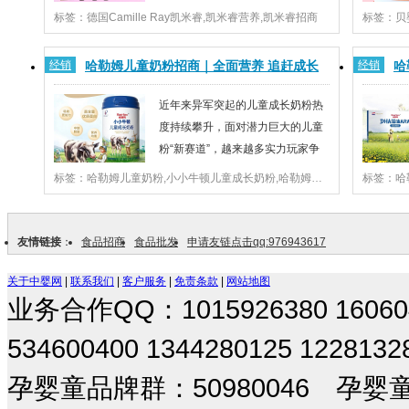
到科学精细的母婴营养对健康管理
标签：德国Camille Ray凯米睿,凯米睿营养,凯米睿招商
标签：贝
的重要性，促使对母婴营养产品需求逐渐增大；与此同
原蛋白和
时，随着消费力不断提高，新生代父母强烈的消费意愿
量和互动
经销
哈勒姆儿童奶粉招商｜全面营养 追赶成长
经销
哈
也刺激着母婴营养市场的快速增长。新机遇下，越...
注。贝婴
店
近年来异军突起的儿童成长奶粉热
度持续攀升，面对潜力巨大的儿童
粉“新赛道”，越来越多实力玩家争
相入局。今年，哈勒姆旗下小小牛
标签：哈勒姆儿童奶粉,小小牛顿儿童成长奶粉,哈勒姆招商
标签：哈
顿儿童成长奶粉上市，这也为渠道选品带来了新选择。
力和视力
作为专注营养乳品的品牌，哈勒姆深度洞察市场及儿童
牵动了无
成长诉求，精准营养，特别推出小小牛顿儿童...
琳良满目
友情链接
：
食品招商
食品批发
申请友链点击qq:976943617
关于中婴网
|
联系我们
|
客户服务
|
免责条款
|
网站地图
业务合作QQ：1015926380 1606042
534600400 1344280125 1228
孕婴童品牌群：50980046 孕婴