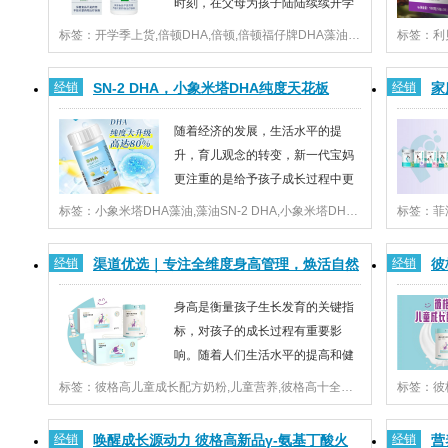
时刻，在父母为孩子陆陆续续开学
做准备的身影中，DHA可以说是经
标签：开学季上货,倍顿DHA,倍顿,倍顿福仔牌DHA藻油核桃油软胶囊,开学DHA推荐
久不衰。有前瞻性的母婴门店已经纷纷开始了针对开学
尤其是对
季DHA的铺货，但产品的同质化也成为了一把达摩克利
们的肺部
经销
SN-2 DHA，小象米塔DHA纯度天花板
经销
家
斯之剑，不仅让母婴门店在选品上犯难，也让营...
全国各地
招
随着经济的发展，生活水平的提
升，育儿观念的转变，新一代宝妈
更注重的是给予孩子成长过程中更
多的专业营养守护！一直专注于婴
标签：小象米塔DHA藻油,藻油SN-2 DHA,小象米塔DHA,80%高纯度DHA
标签：菲
童营养品领域生产研发的小象米塔，重磅推出母乳系藻
于处在成
油SN-2 DHA新产品。优选80%高纯度SN-2位DHA藻油
成长中至
经销
渠道优选｜专注全维度身高管理，焕活自然
经销
彼
DHA全称二十二碳六烯酸，常见的DHA通常以甘油脂
高，婴童
肪...
长高力 彼格高诚邀
攻
身高是衡量孩子生长发育的关键指
标，对孩子的成长过程有重要影
响。随着人们生活水平的提高和健
康观念的普及，儿童身高话题受到
标签：彼格高儿童成长配方奶粉,儿童营养,彼格高十全肽,彼格高多骨肽,彼格高招商,儿童身高管理
越来越多的关注，支持儿童骨骼发育类膳食营养也迎来
示，超过
了蓬勃发展。其中，专注儿童身高管理的彼格高品牌就
食有待改
经销
唤醒成长源动力 彼格高新品γ-氨基丁酸火
经销
营