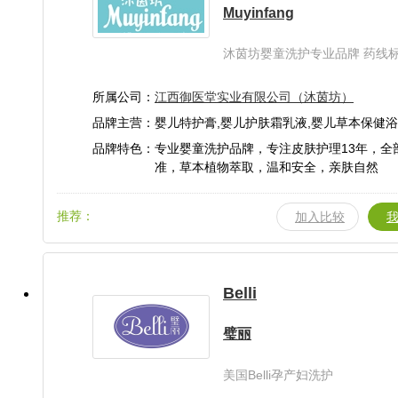
Muyinfang
沐茵坊婴童洗护专业品牌 药线
注皮肤护理14年
所属公司：
江西御医堂实业有限公司（沐茵坊）
品牌主营：婴儿特护膏,婴儿护肤霜乳液,婴儿草本保健浴,
发沐浴,婴儿皂液,婴儿护肤液,婴儿花露水,婴
品牌特色：专业婴童洗护品牌，专注皮肤护理13年，全
婴儿爽身粉,草本蚊香液
准，草本植物萃取，温和安全，亲肤自然
推荐：
加入比较
Belli
璧丽
美国Belli孕产妇洗护