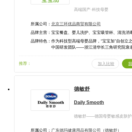
高端国产·科技母婴
所属公司：
北京三环优品商贸有限公司
品牌主营：宝宝餐盘、婴儿洗护、宝宝吸管杯、清洗消
品牌特色：作为科技型高端母婴品牌，“宝宝加”自创立
中国研发团队——浙江清华长三角研究院衰
新研发中心(ACRDC)达成了长期合作协议
覆盖细胞生物学、分子生物学、蛋白多肽开
推荐：
加入比较
算生物学专业背景，具备从基础研发到应用
流程研发能力，科学顾问团队包含2013年诺
主Michael Levitt等在内的多名业界资
在强大的技术力量支持下，“宝宝加”从母婴
德敏舒
求入手，将前沿的科学技术应用于产品，并
妈妈和宝宝的角度出发来全面研发产品。在
Daily Smooth
研发下，“宝宝加”已在母婴喂养洗护产品领
20多项国家专利。
德敏舒——德国母婴敏感皮肤护
所属公司：
广东德玛健康用品有限公司（德敏舒）