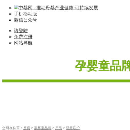
中婴网 - 推动母婴产业健康·可持续发展
手机移动版
微信公众号
请登陆
免费注册
网站导航
孕婴童品
奶粉
玩具
纸尿裤
婴
首
页
婴童服饰
车床座椅
辅食
营养品
喂养用品
寝具棉品
您所在位置：
首页
>
孕婴童品牌
>
用品
>
婴童洗护