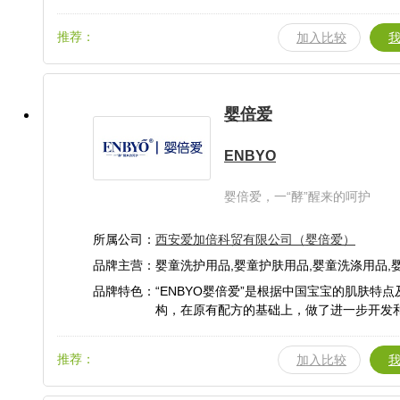
人群的皮肤屏障问题，守护肌肤健康稳态。
推荐：
加入比较
婴倍爱
ENBYO
婴倍爱，一“酵”醒来的呵护
所属公司：
西安爱加倍科贸有限公司（婴倍爱）
品牌主营：婴童洗护用品,婴童护肤用品,婴童洗涤用品,
童洗护,口腔护理,牙膏,牙刷,精油贴,婴倍爱
品牌特色：“ENBYO婴倍爱”是根据中国宝宝的肌肤特点
理
构，在原有配方的基础上，做了进一步开发
配方更安全高效。“ENBYO婴倍爱”为宝宝提
全、更专业的肌肤护理产品和全方位的肌肤
推荐：
加入比较
方案。