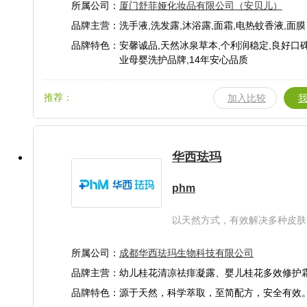
所属公司：
厦门舒菲娅化妆品有限公司（安贝儿）
品牌主营：洗手液,洗发露,沐浴露,面霜,电热蚊香液,面膜
品牌特色：安馨诚品,天然冰泉草本,个利润稳定,良好口碑
业母婴洗护品牌,14年安心品质
推荐：
加入比较
华西珐玛
phm
以天然方式，有效解决多种皮肤
所属公司：
成都华西珐玛生物科技有限公司
品牌主营：幼儿桂花清凉祛痱凝露、婴儿桂花多效修护
修护凝胶、小桂花水润平衡面膜
品牌特色：源于天然，科学萃取，至简配方，安全有效