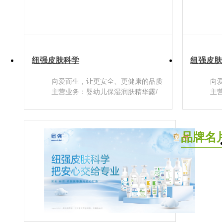
纽强皮肤科学
纽强皮肤
向爱而生，让更安全、更健康的品质
向
生活无处不在 ！
主营业务：婴幼儿保湿润肤精华露/
生
主
乳/霜，婴幼儿口周舒缓霜，婴幼儿护
乳
臀舒缓隔离霜，婴幼儿洗发沐浴泡
臀
泡，婴童奶瓶果蔬清洁剂，婴幼儿衣
泡
物洗衣液，草本婴幼儿牙育，儿童清
物
品牌名
洁防蛀牙，儿童舒缓清润冰冰霜，儿
洁
童洁面泡泡，儿童洗发露，儿童沐浴
童
露，控油祛痘净颜洁面乳男女款
露