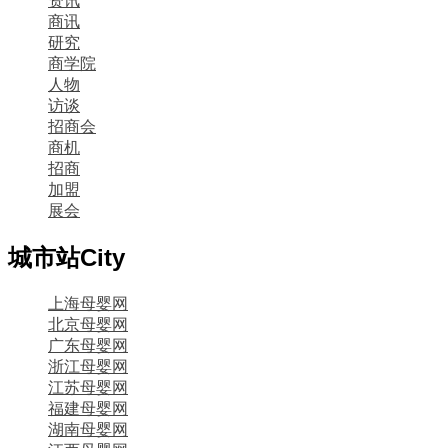
资讯
商讯
研究
商学院
人物
访谈
招商会
商机
招商
加盟
展会
城市站
City
上海母婴网
北京母婴网
广东母婴网
浙江母婴网
江苏母婴网
福建母婴网
湖南母婴网