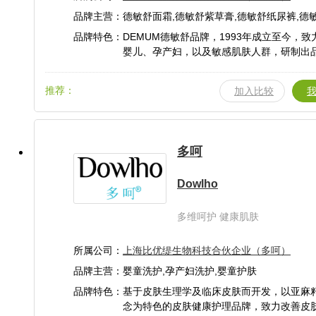
品牌主营：德敏舒面霜,德敏舒紫草膏,德敏舒纸尿裤,德
用品,洗发沐浴,身体乳,夏季防蚊祛痱,痱子粉,
品牌特色：DEMUM德敏舒品牌，1993年成立至今，致
精,奶瓶果蔬清洁,DEMUM德敏舒纸尿裤,学
婴儿、孕产妇，以及敏感肌肤人群，研制出
富，安全有效的产品。2012年进入中国，延
端品质基因，研制生产安全有效的适合敏感
推荐：
加入比较
品。
多呵
Dowlho
多维呵护 健康肌肤
所属公司：
上海比优缇生物科技合伙企业（多呵）
品牌主营：婴童洗护,孕产妇洗护,婴童护肤
品牌特色：基于皮肤生理学及临床皮肤而开发，以亚麻
念为特色的皮肤健康护理品牌，致力改善皮