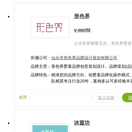
形色界
v-world
让全世界都看见你，形色界婴童
设计
所属公司：
汕头市形色界品牌设计策划有限公司
品牌主营：形色界婴童品牌创意策划设计。品牌策划(品
品牌优势、品牌广告语、产品概念、产品卖
品牌特色：精准把控品牌方向、创婴童品牌化操作模式
文案等)。包装设计(LOGO设计、卡通人物
队精英专注行业20年，案例多认可多经验丰
VI形象、包装设计、造型设计、色彩规划、
于市场，不断创新以增强品牌生命力。
改造、海报广告设计、形象画册设计、电商
推荐：
计、官网定制、网站运营、品牌形象店、体
加入比较
计、展会设计、展柜陈列设计等)
沐茵坊