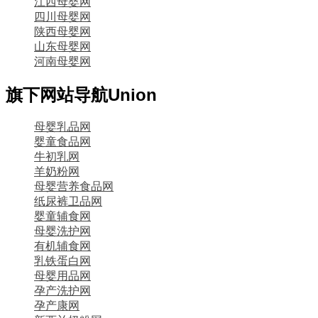
江西母婴网
四川母婴网
陕西母婴网
山东母婴网
河南母婴网
旗下网站导航
Union
母婴乳品网
婴童食品网
牛初乳网
羊奶粉网
母婴营养食品网
纸尿裤卫品网
婴童辅食网
母婴洗护网
有机辅食网
乳铁蛋白网
母婴用品网
孕产洗护网
孕产康网