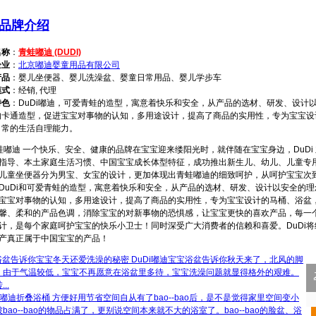
品牌介绍
名称
：
青蛙嘟迪 (DUDI)
企业
：
北京嘟迪婴童用品有限公司
产品
：婴儿坐便器、婴儿洗澡盆、婴童日常用品、婴儿学步车
模式
：经销, 代理
特色
：DuDi嘟迪，可爱青蛙的造型，寓意着快乐和安全，从产品的选材、研发、设计
的卡通造型，促进宝宝对事物的认知，多用途设计，提高了商品的实用性，专为宝宝设
日常的生活自理能力。
蛙嘟迪 一个快乐、安全、健康的品牌在宝宝迎来缕阳光时，就伴随在宝宝身边，DuDi 
指导、本土家庭生活习惯、中国宝宝成长体型特征，成功推出新生儿、幼儿、儿童专
儿童坐便器分为男宝、女宝的设计，更加体现出青蛙嘟迪的细致呵护，从呵护宝宝次
DuDi和可爱青蛙的造型，寓意着快乐和安全，从产品的选材、研发、设计以安全的
宝宝对事物的认知，多用途设计，提高了商品的实用性，专为宝宝设计的马桶、浴盆
馨、柔和的产品色调，消除宝宝的对新事物的恐惧感，让宝宝更快的喜欢产品，每一个
计，是每个家庭呵护宝宝的快乐小卫士！同时深受广大消费者的信赖和喜爱。DuDi
产真正属于中国宝宝的产品！
宝宝冬天还爱洗澡的秘密 DuDi嘟迪宝宝浴盆告诉你
秋天来了，北风的脚
，由于气温较低，宝宝不再愿意在浴盆里多待，宝宝洗澡问题就显得格外的艰难。
..
嘟迪折叠浴桶 方便好用节省空间
自从有了bao--bao后，是不是觉得家里空间变小
o--bao的物品占满了，更别说空间本来就不大的浴室了。bao--bao的脸盆、浴