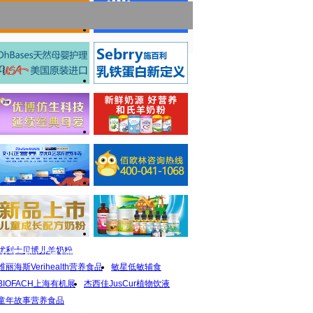
优利士贝博儿羊奶粉
推荐热门品牌
维丽海斯Verihealth营养食品
敏星低敏辅食
BIOFACH上海有机展
杰西佳JusCur植物饮液
童年故事营养食品