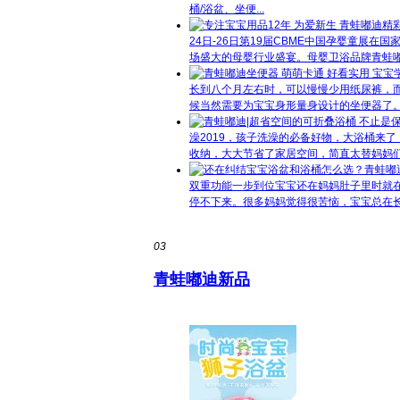
桶/浴盆、坐便...
24日-26日第19届CBME中国孕婴童展
场盛大的母婴行业盛宴。母婴卫浴品牌青蛙嘟迪
长到八个月左右时，可以慢慢少用纸尿裤，
候当然需要为宝宝身形量身设计的坐便器了。宝
澡
2019，孩子洗澡的必备好物，大浴桶来
收纳，大大节省了家居空间，简直太替妈妈们省
双重功能一步到位
宝宝还在妈妈肚子里时就
停不下来。很多妈妈觉得很苦恼，宝宝总在长
03
青蛙嘟迪新品