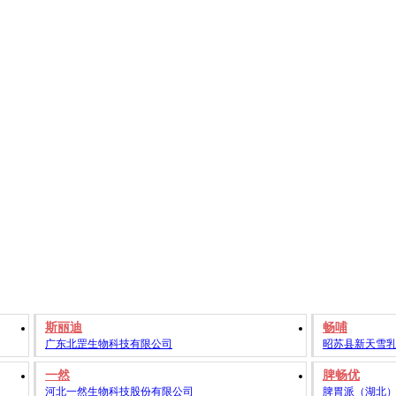
斯丽迪
畅哺
广东北罡生物科技有限公司
昭苏县新天雪
一然
脾畅优
河北一然生物科技股份有限公司
脾胃派（湖北