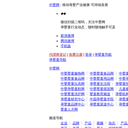
中婴网
- 推动母婴产业健康·可持续发展
◆
◆
微信扫描二维码，关注中婴网
孕婴童行业动态，随时随地触手可及
新浪微博
腾讯微博
手机版
代理商登记
|
免费注册
|
登录
|
孕婴童导航
孕婴童导航
中婴网
中婴婴童服饰网
┆
中婴婴童食品网
┆
中婴
中婴婴童食品网
┆
中婴婴童用品网
┆
中婴
中婴婴童玩具网
┆
孕婴童生活馆
┆
孕婴童
中婴孕婴童鞋网
┆
中婴婴童寝居网
┆
儿童
中婴婴童洗护网
┆
婴童教育频道
┆
孕婴机
孕婴童研究中心
┆
中国孕婴童学院
┆
孕婴
孕婴童品牌中心
┆
孕婴童渠道中心
┆
孕婴
婴童人才网
频道导航
企业
┆
品牌
┆
产品
┆
视频
┆
杂志
┆
产品