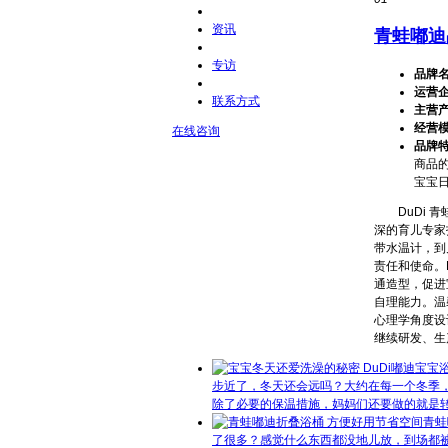
资讯
青蛙嘟迪
专访
品牌
运营
联系方式
主营
经营
在线咨询
品牌
商品
宝宝
DuDi 青
深的育儿专家
带水温计，到
责任和使命。
通造型，促进
自理能力。温
心理学角度设
继续研发、生
步近了，冬天还会远吗？大约在每一个冬季
除了必要的保温措施，妈妈们还要做的就是转.
青蛙
了很多？感觉什么东西都没地儿放，到场都被ba