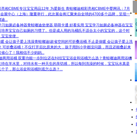
专注宝宝用品12年 为爱新生 青蛙嘟迪精彩亮相CBME
中婴网讯：7月
在国家会展中心（上海）隆重举行，此次展会将汇聚来自全球的4700多个品牌，呈现一
...
青蛙嘟迪坐便器 萌萌卡通 好看实用 宝宝学习如厕必备神器
在宝宝
而培养宝宝自己如厕的习惯了。但是成人用的马桶氏不适合太小的宝宝的，这个时
宝坐便...
青蛙嘟迪|超省空间的可折叠浴桶 不止是保暖 会让孩子爱上洗
了！可折叠浴桶！不仅打开后比原来的大，孩子用到小学都没问题，而且还能叠起来
心了！我相信不少妈妈...
还在纠结宝宝浴盆和浴桶怎么选？青蛙嘟迪两用浴桶
在待在羊水里，对待水有一种天生的亲切感，所以每到洗澡的时候，宝宝玩水真是
个子，那么浴盆和浴桶到底怎么选？...