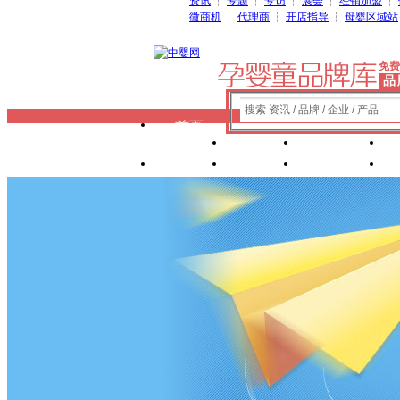
资讯
┆
专题
┆
专访
┆
展会
┆
经销加盟
┆
微商机
┆
代理商
┆
开店指导
┆
母婴区域站
免费
品
搜索 资讯 / 品牌 / 企业 / 产品
首页
奶粉
纸尿裤
玩具
辅食
零 食