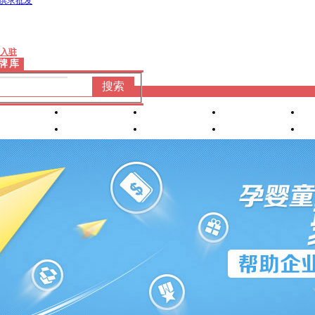
供求批发
入驻
牌库
搜索
婴童洗护
婴装棉品
车床座椅
产康服务
营养食品
喂养用品
小家
电
孕妈专区