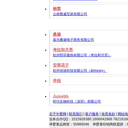
畅繁
云南繁威贸易有限公司
桑黛
嘉兴桑黛电子商务有限公司
考拉和月亮
杭州熙菲服饰有限公司（考拉和月亮）
安蒂花子
杭州传禧科技有限公司（&Honey）
井妞
Juicebb
时代生物科技（深圳）有限公司
关于中婴网
|
联系我们
|
客户服务
|
免责条款
|
网站地
业务合作QQ：1015926380 1606042906 78219168
孕婴童品牌群：50980046 孕婴童经销商联盟群：8