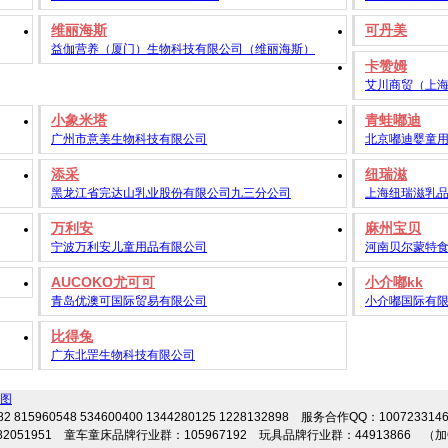
维丽海斯
可丹美
益伽营养（厦门）生物科技有限公司（维丽海斯）
卡赞姆
艾川商贸（上
小象米塔
青蛙嘟迪
广州市意美生物科技有限公司
北京嘟迪婴童
添采
纽瑞滋
黑龙江省完达山乳业股份有限公司九三分公司
上海纽瑞滋乳
万利安
麻州宝贝
宁波万利安儿童用品有限公司
河南贝尔蒙特
AUCOKO尤可可
小介嘟kk
青岛优澳可国际贸易有限公司
小介嘟国际有
比得兔
广东北罡生物科技有限公司
图
2 815960548 534600400 1344280125 1228132898 服务合作QQ：100723314
2051951 童车童床品牌行业群：105967192 玩具品牌行业群：44913866 