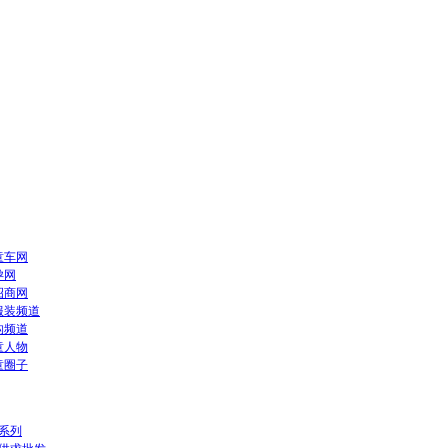
童车网
孕网
招商网
服装频道
构频道
童人物
童圈子
系列