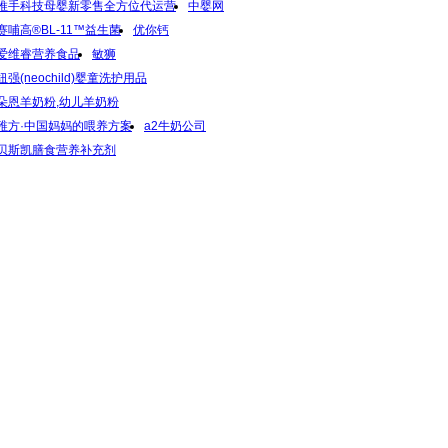
推手科技母婴新零售全方位代运营
中婴网
赛哺高®BL-11™益生菌
优你钙
爱维睿营养食品
敏狮
纽强(neochild)婴童洗护用品
朵恩羊奶粉,幼儿羊奶粉
稚方·中国妈妈的喂养方案
a2牛奶公司
贝斯凯膳食营养补充剂