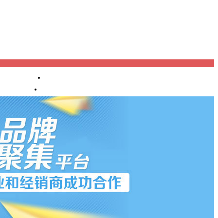
进口报关
产业机构
渠道代理
OEM/OD
M