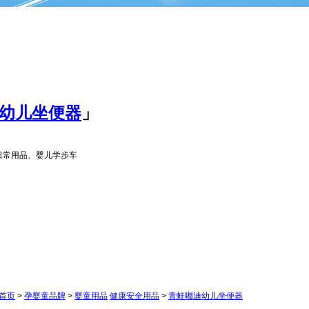
幼儿坐便器
」
日常用品、婴儿学步车
首页
>
孕婴童品牌
>
婴童用品
健康安全用品
>
青蛙嘟迪幼儿坐便器