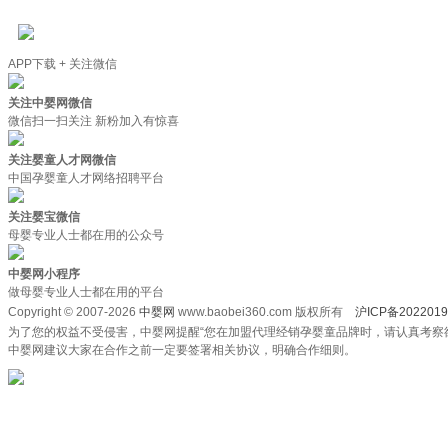
APP下载 + 关注微信
关注中婴网微信
微信扫一扫关注 新粉加入有惊喜
关注婴童人才网微信
中国孕婴童人才网络招聘平台
关注婴宝微信
母婴专业人士都在用的公众号
中婴网小程序
做母婴专业人士都在用的平台
Copyright © 2007-2026
中婴网
www.baobei360.com 版权所有
沪ICP备2022019
为了您的权益不受侵害，中婴网提醒“您在加盟代理经销孕婴童品牌时，请认真考察
中婴网建议大家在合作之前一定要签署相关协议，明确合作细则。