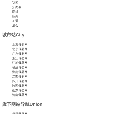
访谈
招商会
商机
招商
加盟
展会
城市站
City
上海母婴网
北京母婴网
广东母婴网
浙江母婴网
江苏母婴网
福建母婴网
湖南母婴网
江西母婴网
四川母婴网
陕西母婴网
山东母婴网
河南母婴网
旗下网站导航
Union