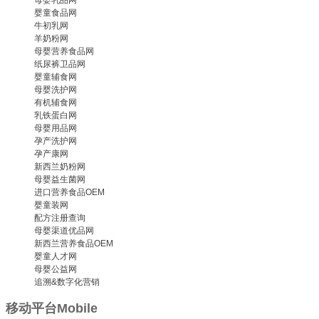
母婴乳品网
婴童食品网
牛初乳网
羊奶粉网
母婴营养食品网
纸尿裤卫品网
婴童辅食网
母婴洗护网
有机辅食网
乳铁蛋白网
母婴用品网
孕产洗护网
孕产康网
新西兰奶粉网
母婴益生菌网
进口营养食品OEM
婴童装网
配方注册查询
母婴渠道优品网
新西兰营养食品OEM
婴童人才网
母婴公益网
追溯&数字化营销
移动平台
Mobile