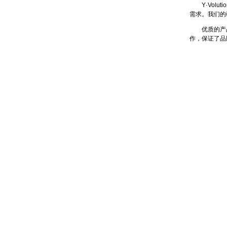
Y·Volu
需求。我们的
优质的产品
作，保证了品