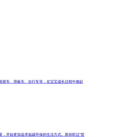
摇摇车、滑板车、自行车等，在宝宝成长过程中都起
变，开始更加追求低碳环保的生活方式。那你听过“世