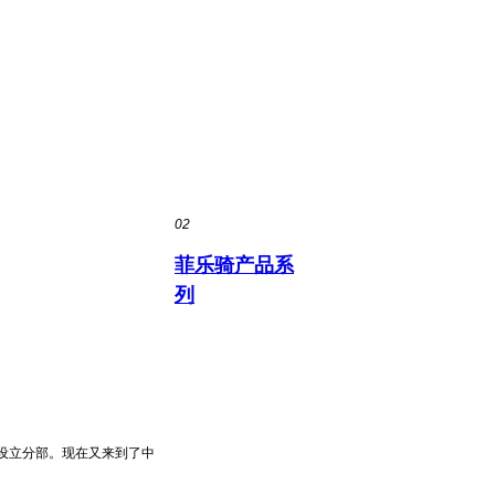
02
菲乐骑产品系
列
设立分部。现在又来到了中