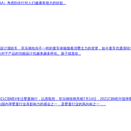
SA）考虑到步行对人们健康有很大的好处...
设计溜娃车，菲乐骑给你不一样的童车体验
随着消费主力的变更，如今童车也逐渐转
对于产品的功能设计也越来越多样化。孩子就喜欢...
021CBME||专注婴童骑行，以质取胜，菲乐骑惊艳亮相
7月14日，2021CBME中
为国内孕婴童行业具影响力的盛会之一，是婴童行业的风向标之一，...