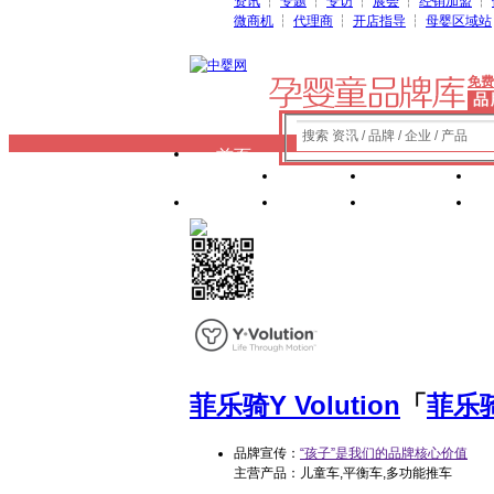
资讯
┆
专题
┆
专访
┆
展会
┆
经销加盟
┆
微商机
┆
代理商
┆
开店指导
┆
母婴区域站
免费
品
搜索 资讯 / 品牌 / 企业 / 产品
首页
奶粉
纸尿裤
玩具
辅食
零 食
菲乐骑
Y Volution
「
菲乐
品牌宣传：
“孩子”是我们的品牌核心价值
主营产品：儿童车,平衡车,多功能推车