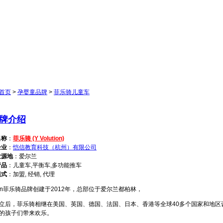
首页
>
孕婴童品牌
>
菲乐骑儿童车
牌介绍
名称
：
菲乐骑 (Y Volution)
企业
：
恺信教育科技（杭州）有限公司
发源地
：爱尔兰
产品
：儿童车,平衡车,多功能推车
模式
：加盟, 经销, 代理
ion菲乐骑品牌创建于2012年，总部位于爱尔兰都柏林，
，菲乐骑相继在美国、英国、德国、法国、日本、香港等全球40多个国家和地区
的孩子们带来欢乐。