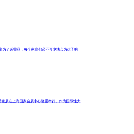
变为了必需品，每个家庭都必不可少地会为孩子购
国孕婴童展在上海国家会展中心隆重举行。作为国际性大