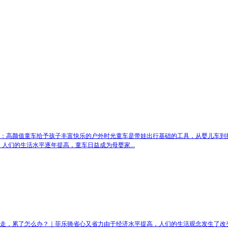
：高颜值童车给予孩子丰富快乐的户外时光
童车是带娃出行基础的工具，从婴儿车到
人们的生活水平逐年提高，童车日益成为母婴家...
走，累了怎么办？｜菲乐骑省心又省力
由于经济水平提高，人们的生活观念发生了改