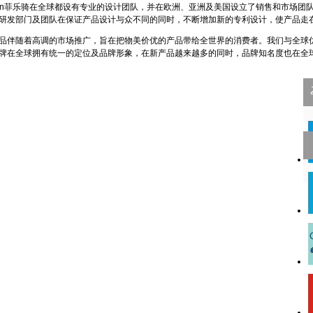
tion菲乐骑在全球都设有专业的设计团队，并在欧洲、亚洲及美国设立了销售和市场团
研发部门及团队在保证产品设计与众不同的同时，不断增加新的专利设计，使产品走
伴随着高调的市场推广，旨在把物美价优的产品带给全世界的消费者。我们与全球
牌在全球拥有统一的定位及品牌形象，在新产品越来越多的同时，品牌知名度也在全