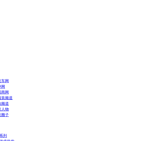
童车网
孕网
招商网
服装频道
构频道
童人物
童圈子
系列