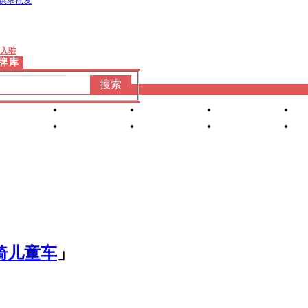
供求批发
入驻
牌库
搜索
婴童洗护
婴装棉品
车床座椅
产康服务
营养食品
喂养用品
小家
电
孕妈专区
骑儿童车
」