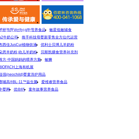
维丽海斯Verihealth营养食品
敏星低敏辅食
推荐热门品牌
a2牛奶公司
推手科技母婴新零售全方位代运营
杰西佳JusCur植物饮液
优利士贝博儿羊奶粉
朵恩羊奶粉,幼儿羊奶粉
贝斯凯膳食营养补充剂
稚方·中国妈妈的喂养方案
敏狮
BIOFACH上海有机展
纽强(neochild)婴童洗护用品
赛哺高®BL-11™益生菌
爱维睿营养食品
中婴网
优你钙
童年故事营养食品