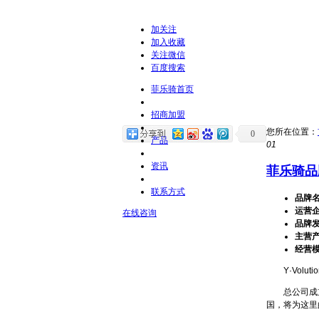
加关注
加入收藏
关注微信
百度搜索
菲乐骑首页
招商加盟
您所在位置：
0
产品
01
资讯
菲乐骑品
联系方式
品牌
运营
在线咨询
品牌
主营
经营
Y·Volut
总公司成立后
国，将为这里