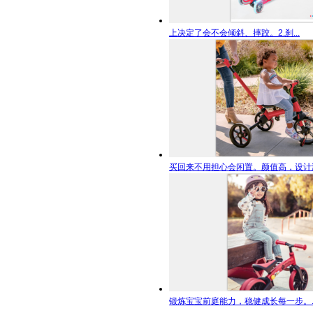
上决定了会不会倾斜、摔跤。2.刹...
买回来不用担心会闲置。颜值高，设计满.
锻炼宝宝前庭能力，稳健成长每一步。..