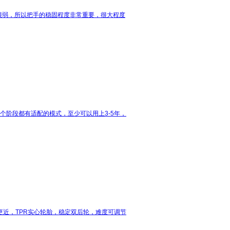
很弱，所以把手的稳固程度非常重要，很大程度
每个阶段都有适配的模式，至少可以用上3-5年，
近，TPR实心轮胎，稳定双后轮，难度可调节