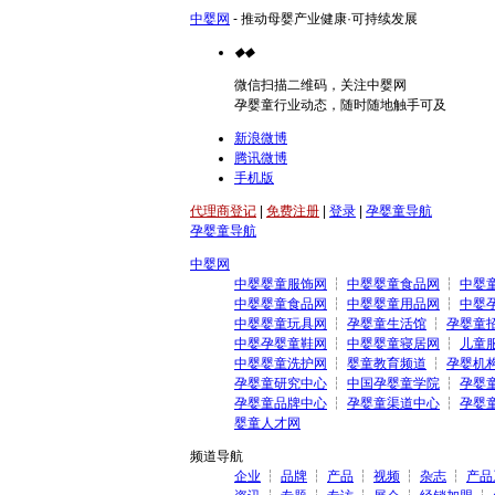
中婴网
- 推动母婴产业健康·可持续发展
◆
◆
微信扫描二维码，关注中婴网
孕婴童行业动态，随时随地触手可及
新浪微博
腾讯微博
手机版
代理商登记
|
免费注册
|
登录
|
孕婴童导航
孕婴童导航
中婴网
中婴婴童服饰网
┆
中婴婴童食品网
┆
中婴
中婴婴童食品网
┆
中婴婴童用品网
┆
中婴
中婴婴童玩具网
┆
孕婴童生活馆
┆
孕婴童
中婴孕婴童鞋网
┆
中婴婴童寝居网
┆
儿童
中婴婴童洗护网
┆
婴童教育频道
┆
孕婴机
孕婴童研究中心
┆
中国孕婴童学院
┆
孕婴
孕婴童品牌中心
┆
孕婴童渠道中心
┆
孕婴
婴童人才网
频道导航
企业
┆
品牌
┆
产品
┆
视频
┆
杂志
┆
产品