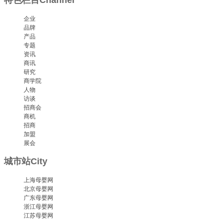
特色栏目
Channel
企业
品牌
产品
专题
资讯
商讯
研究
商学院
人物
访谈
招商会
商机
招商
加盟
展会
城市站
City
上海母婴网
北京母婴网
广东母婴网
浙江母婴网
江苏母婴网