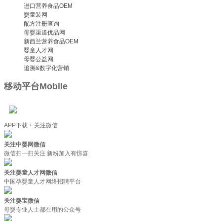
进口营养食品OEM
婴童装网
配方注册查询
母婴渠道优品网
新西兰营养食品OEM
婴童人才网
母婴公益网
追溯&数字化营销
移动平台
Mobile
APP下载 + 关注微信
关注中婴网微信
微信扫一扫关注 新粉加入有惊喜
关注婴童人才网微信
中国孕婴童人才网络招聘平台
关注婴宝微信
母婴专业人士都在用的公众号