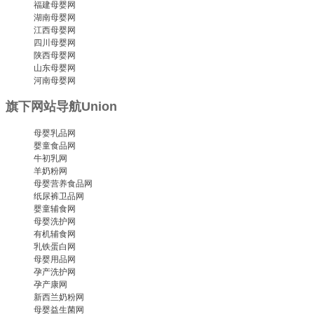
福建母婴网
湖南母婴网
江西母婴网
四川母婴网
陕西母婴网
山东母婴网
河南母婴网
旗下网站导航
Union
母婴乳品网
婴童食品网
牛初乳网
羊奶粉网
母婴营养食品网
纸尿裤卫品网
婴童辅食网
母婴洗护网
有机辅食网
乳铁蛋白网
母婴用品网
孕产洗护网
孕产康网
新西兰奶粉网
母婴益生菌网