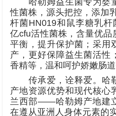
哈勒姆益生菌专为婴童
性菌株，源头把控，添加乳双
杆菌HN019和鼠李糖乳杆菌
亿cfu活性菌株，含量优
平衡，提升保护菌；采用
产，更好保障益生菌活性
香精等，温和呵护娇嫩肠道
传承爱，诠释爱。哈勒
产地资源优势和现代核心
兰西部——哈勒姆产地建
在遵从亚洲人身体元素的实