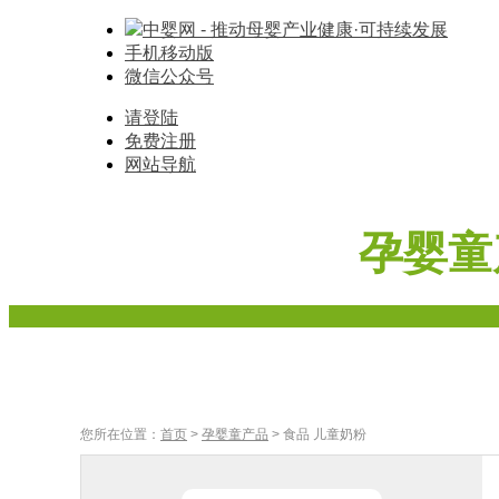
中婴网 - 推动母婴产业健康·可持续发展
手机移动版
微信公众号
请登陆
免费注册
网站导航
孕婴童
首页
奶粉
辅食
车床座椅
寝具棉品
母婴家
您所在位置：
首页
>
孕婴童产品
> 食品 儿童奶粉