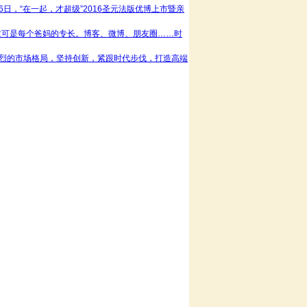
16日，“在一起，才超级”2016圣元法版优博上市暨亲
这可是每个爸妈的专长。博客、微博、朋友圈……时
烈的市场格局，坚持创新，紧跟时代步伐，打造高端