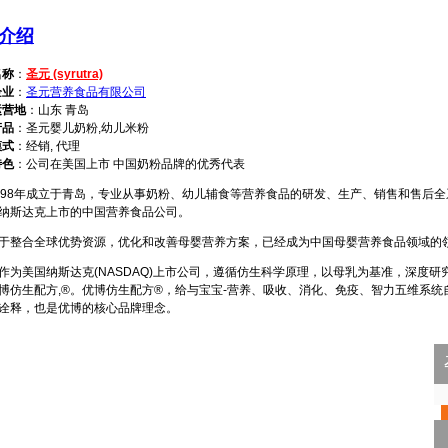
介绍
名称
：
圣元 (syrutra)
企业
：
圣元营养食品有限公司
运营地
：山东 青岛
产品
：圣元婴儿奶粉,幼儿米粉
模式
：经销, 代理
特色
：公司在美国上市 中国奶粉品牌的优秀代表
8年成立于青岛，专业从事奶粉、幼儿辅食等营养食品的研发、生产、销售和售后全系
纳斯达克上市的中国营养食品公司。
整合全球优势资源，优化和改善母婴营养方案，已经成为中国母婴营养食品领域的
美国纳斯达克(NASDAQ)上市公司，遵循仿生科学原理，以母乳为基准，深度研
博仿生配方,®。优博仿生配方®，给与宝宝-营养、吸收、消化、免疫、智力五维系
诠释，也是优博的核心品牌理念。