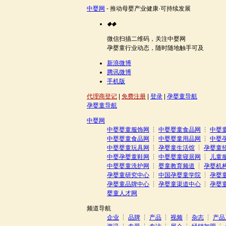
中婴网
- 推动母婴产业健康·可持续发展
◆
◆
微信扫描二维码，关注中婴网
孕婴童行业动态，随时随地触手可及
新浪微博
腾讯微博
手机版
代理商登记
|
免费注册
|
登录
|
孕婴童导航
孕婴童导航
中婴网
中婴婴童服饰网
┆
中婴婴童食品网
┆
中婴
中婴婴童食品网
┆
中婴婴童用品网
┆
中婴
中婴婴童玩具网
┆
孕婴童生活馆
┆
孕婴童
中婴孕婴童鞋网
┆
中婴婴童寝居网
┆
儿童
中婴婴童洗护网
┆
婴童教育频道
┆
孕婴机
孕婴童研究中心
┆
中国孕婴童学院
┆
孕婴
孕婴童品牌中心
┆
孕婴童渠道中心
┆
孕婴
婴童人才网
频道导航
企业
┆
品牌
┆
产品
┆
视频
┆
杂志
┆
产品