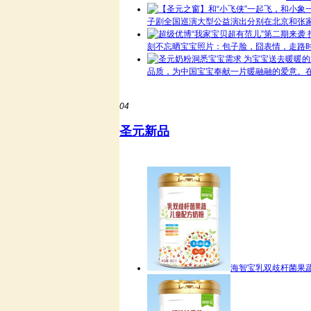
子剧全国巡演大型公益演出分别在北京和张家
刻不忘晒宝宝照片：包子脸，囧表情，走路时
品质，为中国宝宝奉献一片暖融融的爱意。在
04
圣元新品
海智宝乳双歧杆菌果