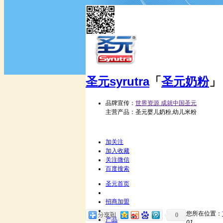
圣元
syrutra
「
圣元奶粉
」
品牌宣传：
世界资源 成就中国圣元
主营产品：圣元婴儿奶粉,幼儿米粉
加关注
加入收藏
关注微信
百度搜索
圣元首页
招商加盟
您所在位置：
0
产品
01