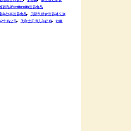
维丽海斯Verihealth营养食品
童年故事营养食品
贝斯凯膳食营养补充剂
a2牛奶公司
优利士贝博儿羊奶粉
敏狮