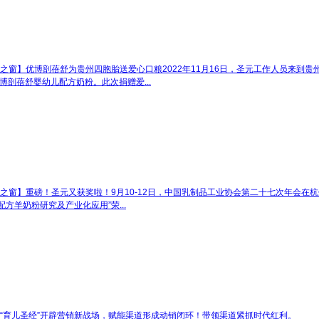
之窗】优博剖蓓舒为贵州四胞胎送爱心口粮
2022年11月16日，圣元工作人员来
剖蓓舒婴幼儿配方奶粉。此次捐赠爱...
之窗】重磅！圣元又获奖啦！
9月10-12日，中国乳制品工业协会第二十七次年会在杭
方羊奶粉研究及产业化应用”荣...
“育儿圣经”开辟营销新战场，赋能渠道形成动销闭环！
带领渠道紧抓时代红利。