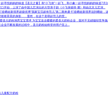
【圣元之窗】和“小飞侠”一起飞，和小象一起寻找妈妈的味道
7月
口开始，上演了由中国儿艺演出的大型亲子剧《小飞侠彼得·潘》和由北京儿艺演...
超级优博“我家宝贝超有范儿”第二期来袭 打造晒娃新境界
说到晒娃，
摇摇晃晃的身影……显然，在这个卖萌起范儿的世...
圣元奶粉洞悉宝宝需求 为宝宝送去暖暖的爱
圣元奶粉企业，面对不见硝烟却竞争激
企业不断发展的过程中，圣元奶粉始终坚持用户至上...
蔬儿童配方奶粉