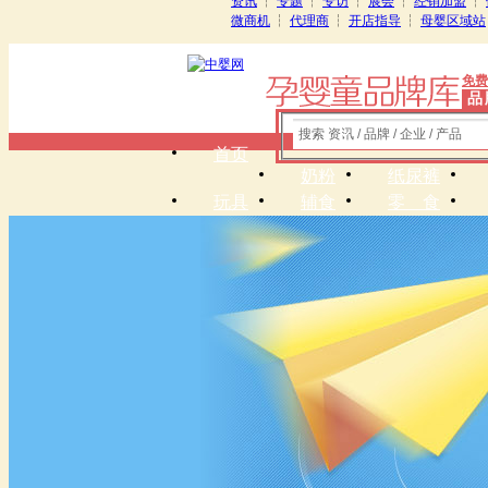
资讯
┆
专题
┆
专访
┆
展会
┆
经销加盟
┆
微商机
┆
代理商
┆
开店指导
┆
母婴区域站
免费
品
搜索 资讯 / 品牌 / 企业 / 产品
首页
奶粉
纸尿裤
玩具
辅食
零 食