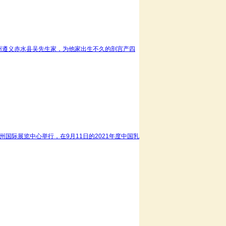
到贵州遵义赤水县吴先生家，为他家出生不久的剖宫产四
州国际展览中心举行，在9月11日的2021年度中国乳