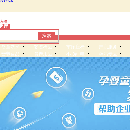
供求批发
入驻
牌库
搜索
婴童洗护
婴装棉品
车床座椅
产康服务
营养食品
喂养用品
小家
电
孕妈专区