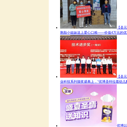
【圣元
胞胎小姐妹送上爱心口粮——价值4万元的优博
【圣元
业科技系列颁奖盛典上，“优博圣特拉慕幼儿配
优博以