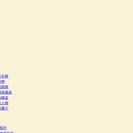
童车网
孕网
招商网
服装频道
构频道
童人物
童圈子
系列