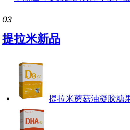
03
提拉米新品
提拉米蘑菇油凝胶糖