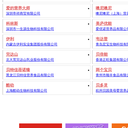
爱的营养大师
噢尼噢尼
深圳帝祥商贸有限公司
噢尼噢尼（上海）营
科林斯
美庐优能
深圳市一生源生物科技有限公司
爱优诺营养品有限公
伊利
韦达普
内蒙古伊利实业集团股份有限公司
青岛宏宝生物科技有
完达山
贝倍能
北大荒完达山乳业股份有限公司
香港正旺集团有限公
贝特佳蓓诺臻
两个宝贝
黑龙江贝特佳营养食品有限公司
青州市顺丰食品有限
酷幼
贝多灵
上海酷幼生物科技有限公司
杭州贝因美母婴营养