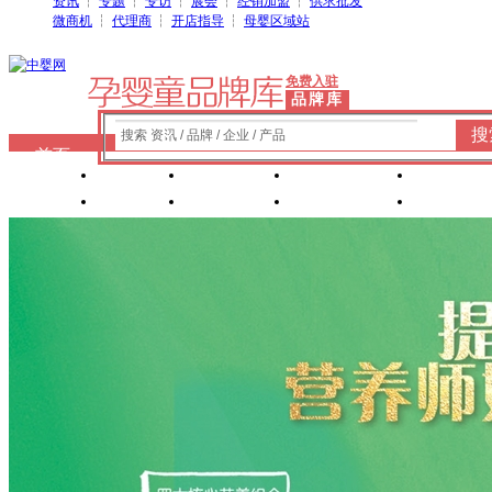
资讯
┆
专题
┆
专访
┆
展会
┆
经销加盟
┆
供求批发
微商机
┆
代理商
┆
开店指导
┆
母婴区域站
免费入驻
品牌库
搜
搜索 资讯 / 品牌 / 企业 / 产品
首页
奶粉
纸尿裤
婴童洗护
婴装棉
玩具
辅食
零 食
营养食品
喂养用