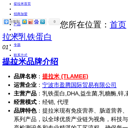
提拉米首页
招商加盟
0
您所在位置：
首页
产品
拉米乳铁蛋白
资讯
专题
01
联系方式
提拉米品牌介绍
在线咨询
品牌名称
：
提拉米 (TLAMEE)
运营企业
：
宁波市盈腾国际贸易有限公司
主营产品
：乳铁蛋白,DHA,益生菌,乳糖酶,锌
经营模式
：经销, 代理
品牌特色
：提拉米现有免疫营养、肠道营养、
系列产品，以全球优质产业链为视角，科技与
产检测设备和专业精湛的工艺流程，确保每一