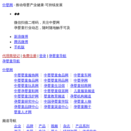
中婴网
- 推动母婴产业健康·可持续发展
◆
◆
微信扫描二维码，关注中婴网
孕婴童行业动态，随时随地触手可及
新浪微博
腾讯微博
手机版
代理商登记
|
免费注册
|
登录
|
孕婴童导航
孕婴童导航
中婴网
中婴婴童服饰网
┆
中婴婴童食品网
┆
中婴童车网
中婴婴童食品网
┆
中婴婴童用品网
┆
中婴孕网
中婴婴童玩具网
┆
孕婴童生活馆
┆
孕婴童招商网
中婴孕婴童鞋网
┆
中婴婴童寝居网
┆
儿童服装频道
中婴婴童洗护网
┆
婴童教育频道
┆
孕婴机构频道
孕婴童研究中心
┆
中国孕婴童学院
┆
孕婴童人物
孕婴童品牌中心
┆
孕婴童渠道中心
┆
孕婴童圈子
婴童人才网
频道导航
企业
┆
品牌
┆
产品
┆
视频
┆
杂志
┆
产品系列