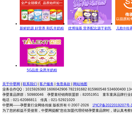
新鲜奶源 好营养 和氏羊奶粉
优博瑞慕 营养配比源于初乳
儿歌®传
每一滴都是新鲜的承诺
研究
名全方
5G品质 朵恩羊奶粉
5GYoungMa的选择
关于中婴网
|
联系我们
|
客户服务
|
免责条款
|
网站地图
业务合作QQ：1015926380 1606042906 782191682 815960548 534600400 
孕婴童品牌群：50980046 孕婴童经销商联盟群：82051951 童车童床品牌行业群
电话：021-62086811 传真：021-52921020
中婴网——孕婴童行业网络传媒 版权所有 © 2007-2026
沪ICP备2022019207号-
为了您的权益不受侵害，中婴网提醒“您在加盟代理经销孕婴童品牌时，请认真考察