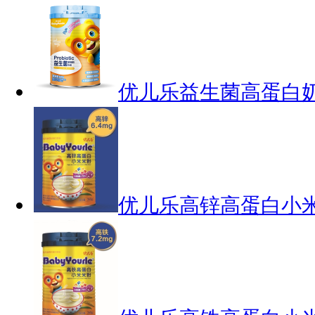
优儿乐益生菌高蛋白
优儿乐高锌高蛋白小