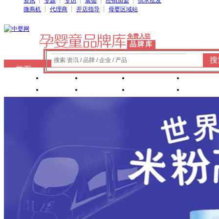
资讯
┆
专题
┆
专访
┆
展会
┆
经销加盟
┆
供求批发
微商机
┆
代理商
┆
开店指导
┆
母婴区域站
免费入驻
品牌库
搜
搜索 资讯 / 品牌 / 企业 / 产品
首页
奶粉
纸尿裤
婴童洗护
婴装棉
玩具
辅食
零 食
营养食品
喂养用