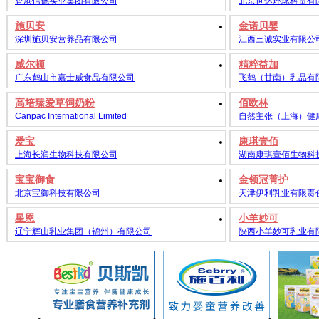
香港信德实业集团有限公司
北京世达环球科贸有
施贝安
金诺贝婴
深圳施贝安营养品有限公司
江西三诚实业有限公
威尔顿
精粹益加
广东鹤山市嘉士威食品有限公司
飞鹤（甘南）乳品有
高培臻爱草饲奶粉
佰欧林
Canpac International Limited
自然主张（上海）健
爱宝
康琪壹佰
上海长润生物科技有限公司
湖南康琪壹佰生物科
宝宝御食
金领冠菁护
北京宝御科技有限公司
天津伊利乳业有限责
星恩
小羊妙可
辽宁辉山乳业集团（锦州）有限公司
陕西小羊妙可乳业有