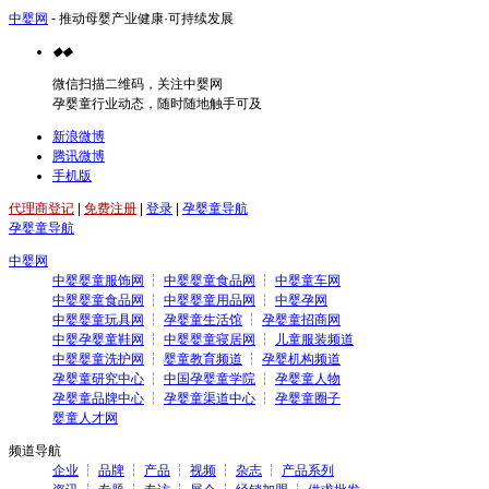
中婴网
- 推动母婴产业健康·可持续发展
◆
◆
微信扫描二维码，关注中婴网
孕婴童行业动态，随时随地触手可及
新浪微博
腾讯微博
手机版
代理商登记
|
免费注册
|
登录
|
孕婴童导航
孕婴童导航
中婴网
中婴婴童服饰网
┆
中婴婴童食品网
┆
中婴童车网
中婴婴童食品网
┆
中婴婴童用品网
┆
中婴孕网
中婴婴童玩具网
┆
孕婴童生活馆
┆
孕婴童招商网
中婴孕婴童鞋网
┆
中婴婴童寝居网
┆
儿童服装频道
中婴婴童洗护网
┆
婴童教育频道
┆
孕婴机构频道
孕婴童研究中心
┆
中国孕婴童学院
┆
孕婴童人物
孕婴童品牌中心
┆
孕婴童渠道中心
┆
孕婴童圈子
婴童人才网
频道导航
企业
┆
品牌
┆
产品
┆
视频
┆
杂志
┆
产品系列