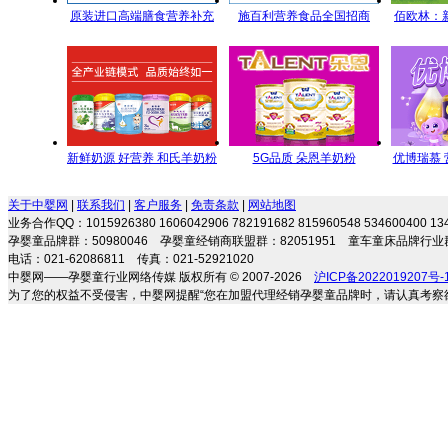
原装进口高端膳食营养补充
施百利营养食品全国招商
佰欧林：
剂 专注宝宝营养 伴随健康成
端母
长
新鲜奶源 好营养 和氏羊奶粉
5G品质 朵恩羊奶粉
优博瑞慕
每一滴都是新鲜的承诺
5GYoungMa的选择
关于中婴网
|
联系我们
|
客户服务
|
免责条款
|
网站地图
业务合作QQ：1015926380 1606042906 782191682 815960548 534600400 
孕婴童品牌群：50980046 孕婴童经销商联盟群：82051951 童车童床品牌行业群
电话：021-62086811 传真：021-52921020
中婴网——孕婴童行业网络传媒 版权所有 © 2007-2026
沪ICP备2022019207号-
为了您的权益不受侵害，中婴网提醒“您在加盟代理经销孕婴童品牌时，请认真考察