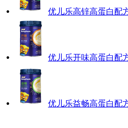
优儿乐高锌高蛋白配
优儿乐开味高蛋白配
优儿乐益畅高蛋白配