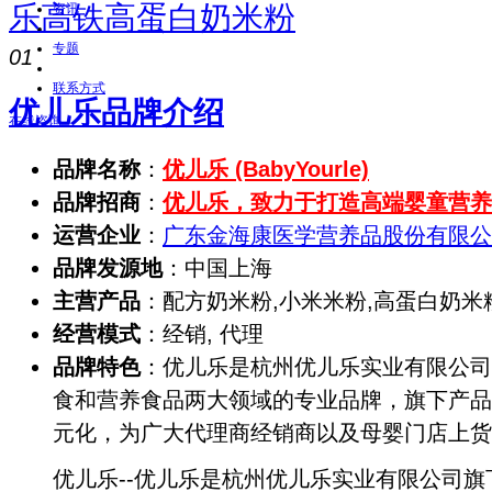
乐高铁高蛋白奶米粉
资讯
专题
01
联系方式
优儿乐品牌介绍
在线咨询
品牌名称
：
优儿乐 (BabyYourle)
品牌招商
：
优儿乐，致力于打造高端婴童营养
运营企业
：
广东金海康医学营养品股份有限公
品牌发源地
：中国上海
主营产品
：配方奶米粉,小米米粉,高蛋白奶米
经营模式
：经销, 代理
品牌特色
：优儿乐是杭州优儿乐实业有限公司
食和营养食品两大领域的专业品牌，旗下产品
元化，为广大代理商经销商以及母婴门店上货
优儿乐--优儿乐是杭州优儿乐实业有限公司旗