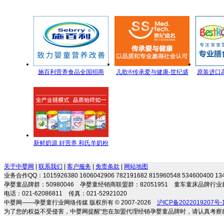
施百利营养食品全国招商
儿歌®传承爱与健康-世纪盛
原装进口
名全方位儿童营养管理
剂 专注宝
新鲜奶源 好营养 和氏羊奶粉
每一滴都是新鲜的承诺
关于中婴网
|
联系我们
|
客户服务
|
免责条款
|
网站地图
业务合作QQ：1015926380 1606042906 782191682 815960548 534600400 
孕婴童品牌群：50980046 孕婴童经销商联盟群：82051951 童车童床品牌行业群
电话：021-62086811 传真：021-52921020
中婴网——孕婴童行业网络传媒 版权所有 © 2007-2026
沪ICP备2022019207号-
为了您的权益不受侵害，中婴网提醒“您在加盟代理经销孕婴童品牌时，请认真考察