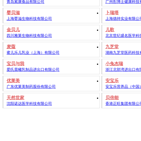
青岛索康食品有限公司
广州彤博士健康科技
婴贝滋
卜瑞塔
上海婴滋生物科技有限公司
上海德持实业有限公
金贝儿
儿歌
四川雅莱生物科技有限公司
北京世纪盛名医学科
麦蔻
九芝堂
蜜儿乐儿乳业（上海）有限公司
湖南九芝堂医药科技
宝贝与我
小兔杰瑞
爱氏晨曦乳制品进出口有限公司
浙江北部湾进出口有
优莱美
安宝乐
广东优莱美制药股份有限公司
安宝乐营养品（中国
天然世家
贝倍能
沈阳诺达医学科技有限公司
香港正旺集团有限公