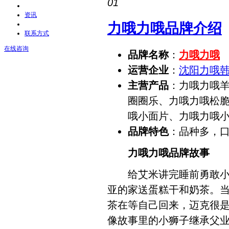
01
资讯
力哦力哦品牌介绍
联系方式
在线咨询
品牌名称
：
力哦力哦
运营企业
：
沈阳力哦
主营产品
：力哦力哦
圈圈乐、力哦力哦松
哦小面片、力哦力哦
品牌特色
：品种多，
力哦力哦品牌故事
给艾米讲完睡前勇敢小狮
亚的家送蛋糕干和奶茶。
茶在等自己回来，迈克很是
像故事里的小狮子继承父业