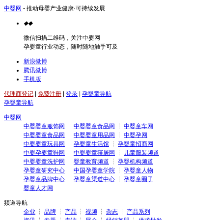
中婴网
- 推动母婴产业健康·可持续发展
◆
◆
微信扫描二维码，关注中婴网
孕婴童行业动态，随时随地触手可及
新浪微博
腾讯微博
手机版
代理商登记
|
免费注册
|
登录
|
孕婴童导航
孕婴童导航
中婴网
中婴婴童服饰网
┆
中婴婴童食品网
┆
中婴童车网
中婴婴童食品网
┆
中婴婴童用品网
┆
中婴孕网
中婴婴童玩具网
┆
孕婴童生活馆
┆
孕婴童招商网
中婴孕婴童鞋网
┆
中婴婴童寝居网
┆
儿童服装频道
中婴婴童洗护网
┆
婴童教育频道
┆
孕婴机构频道
孕婴童研究中心
┆
中国孕婴童学院
┆
孕婴童人物
孕婴童品牌中心
┆
孕婴童渠道中心
┆
孕婴童圈子
婴童人才网
频道导航
企业
┆
品牌
┆
产品
┆
视频
┆
杂志
┆
产品系列