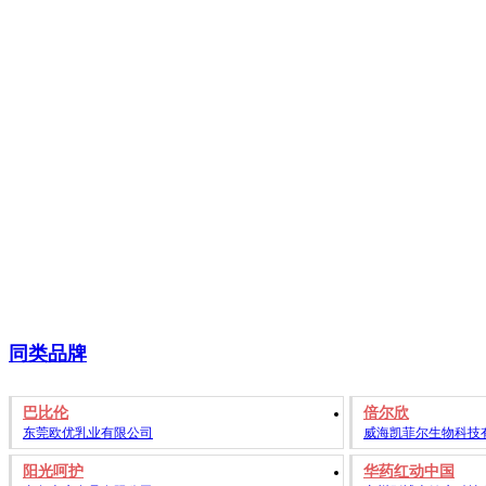
同类品牌
巴比伦
倍尔欣
东莞欧优乳业有限公司
威海凯菲尔生物科技
阳光呵护
华药红动中国