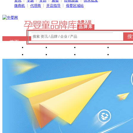
资讯
┆
专题
┆
专访
┆
展会
┆
经销加盟
┆
供求批发
微商机
┆
代理商
┆
开店指导
┆
母婴区域站
免费入驻
品牌库
搜
搜索 资讯 / 品牌 / 企业 / 产品
首页
奶粉
纸尿裤
婴童洗护
婴装棉
玩具
辅食
零 食
营养食品
喂养用