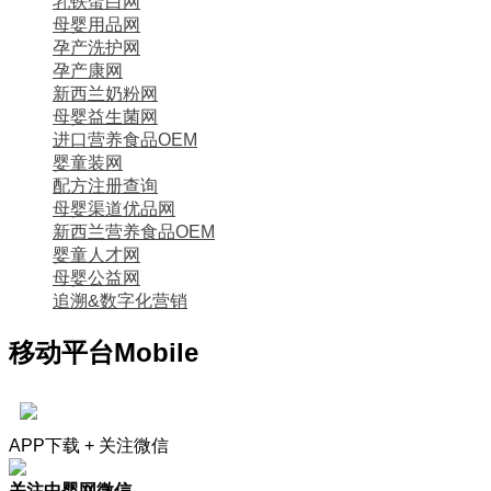
乳铁蛋白网
母婴用品网
孕产洗护网
孕产康网
新西兰奶粉网
母婴益生菌网
进口营养食品OEM
婴童装网
配方注册查询
母婴渠道优品网
新西兰营养食品OEM
婴童人才网
母婴公益网
追溯&数字化营销
移动平台
Mobile
APP下载 + 关注微信
关注中婴网微信