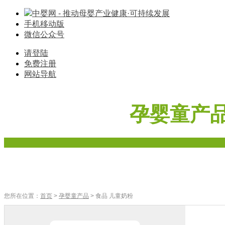
中婴网 - 推动母婴产业健康·可持续发展
手机移动版
微信公众号
请登陆
免费注册
网站导航
孕婴童产
首页
奶粉
辅食
零食
车床座椅
寝具棉品
母婴家电
您所在位置：
首页
>
孕婴童产品
> 食品 儿童奶粉