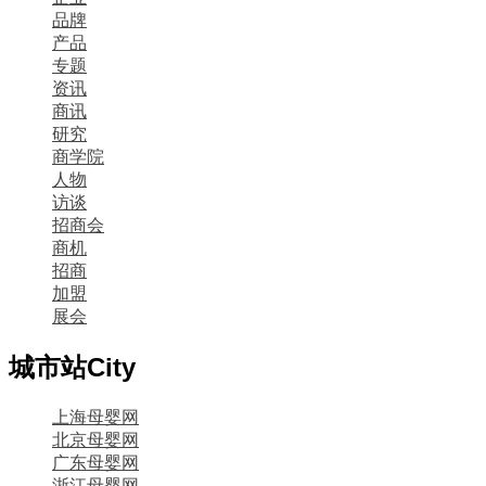
品牌
产品
专题
资讯
商讯
研究
商学院
人物
访谈
招商会
商机
招商
加盟
展会
城市站
City
上海母婴网
北京母婴网
广东母婴网
浙江母婴网